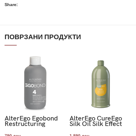
Share:
ПОВРЗАНИ ПРОДУКТИ
AlterEgo Egobond
AlterEgo CureEgo
Restructuring
Silk Oil Silk Effect
Shampoo 250ml-
Shampoo 950ml
Чекор 4
790
ден
1,890
ден