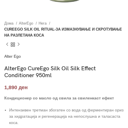
Дома
AlterEgo
Нега
CUREEGO SILK OIL RITUAL-ЗА ИЗМАЗНУВАЊЕ И СКРОТУВАЊЕ
НА РАЗЛЕТАНА КОСА
Alter Ego
AlterEgo CureEgo Silk Oil Silk Effect
Conditioner 950ml
1,890
ден
Кондиционер со масло од свила за свиленкаст ефект
Интензивен третман збогатен со вода од ферментиран ориз
за хидратација и регенерација на непослушна и таласаста
коса.