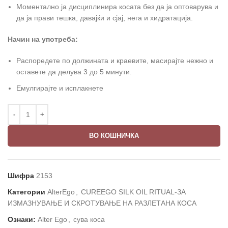
Моментално ја дисциплинира косата без да ја оптоварува и
да ја прави тешка, давајќи и сјај, нега и хидратација.
Начин на употреба:
Распоредете по должината и краевите, масирајте нежно и
оставете да делува 3 до 5 минути.
Емулгирајте и исплакнете
ВО КОШНИЧКА
Шифра
2153
Категории
AlterEgo
,
CUREEGO SILK OIL RITUAL-ЗА
ИЗМАЗНУВАЊЕ И СКРОТУВАЊЕ НА РАЗЛЕТАНА КОСА
Ознаки:
Alter Ego
,
сува коса