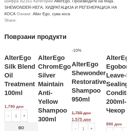
Шифра
sl2161
Категории
AlterEgo
,
Производите на Маја
,
SHEWONDER-НЕГА, ХИДРАТАЦИЈА И РЕГЕНЕРАЦИЈА НА
КОСА
Ознаки:
Alter Ego
,
сува коса
Share:
Поврзани продукти
-10%
AlterEgo
AlterEgo
AlterEg
AlterEgo
Silk Blend
ChromEgo
Egobon
Shewonder
Oil
Silver
Leave-I
Restorative
Treatment
Maintain
Sealing
Shampoo
100ml
Anti-
Conditi
950ml
Yellow
200ml-
1,790
ден
Shampoo
Чекор 6
1,750
ден
300ml
1,575
ден
890
ден
ВО