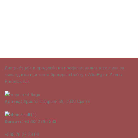
Дистрибуција и продажба на професионална козметика за
коса од италијанските брендови Inebrya, AlterEgo и Alama
Professional.
Адреса:
Христо Татарчев 69, 1000 Скопје
Контакт:
+3892 2785 333
+389 78 29 29 08