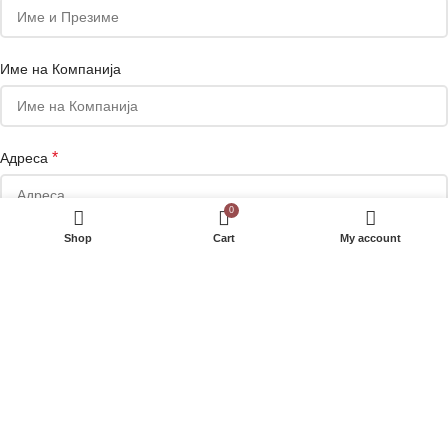
Име на Компанија
*
Адреса
0
Shop
Cart
My account
Телефон
Сакате да добивате маркетинг понуди на е-маил или Viber?
Your personal data will be used to support your experience throughout
this website, to manage access to your account, and for other