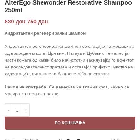
AlterEgo Shewonder Restorative Shampoo
250ml
830
ден
750
ден
Хидратантен регенерирачки шампон
Хидратантен регенерирачки шампон со специјална мешавина
од природни масла (Црн ким, Патауа и Цубаки). Темелно ја
чисти кожата од какви било нечистотии,засилувајќи го ефектот
на последователниот третман и оставајќи пријатно чувство на
хидратација, виталност и благосостојба на скалпот.
Начин на употреба:
Се нанесува на влажна коса, нежно се
масира и потоа се плакне.
ВО КОШНИЧКА