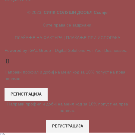
© 2023,
СИЛК СОЛУШН ДООЕЛ Скопје
Сите права се задржани.
ПЛАЌАЊЕ НА ФАКТУРА | ПЛАЌАЊЕ ПРИ ИСПОРАКА
Powered by IGAL Group - Digital Solutions For Your Businesses.
Направи профил и добиј на меил код за 10% попуст на прва
нарачка
РЕГИСТРАЦИЈА
Направи профил и добиј на меил код за 10% попуст на прва
нарачка
РЕГИСТРАЦИЈА