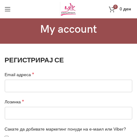
Направи профил и добиј на меил код за 10%
0
0
ден
попуст на прва нарачка
Регистрација
My account
РЕГИСТРИРАЈ СЕ
*
Email адреса
*
Лозинка
Сакате да добивате маркетинг понуди на е-маил или Viber?