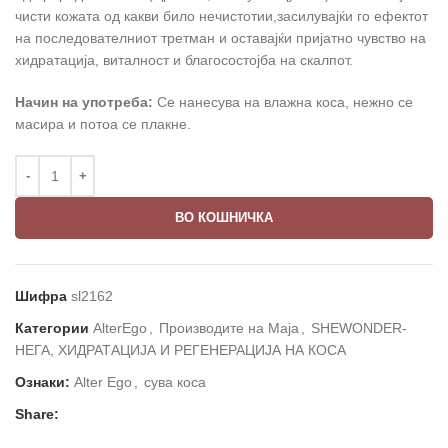
чисти кожата од какви било нечистотии,засилувајќи го ефектот
на последователниот третман и оставајќи пријатно чувство на
хидратација, виталност и благосостојба на скалпот.
Начин на употреба:
Се нанесува на влажна коса, нежно се
масира и потоа се плакне.
ВО КОШНИЧКА
Шифра
sl2162
Категории
AlterEgo
,
Производите на Маја
,
SHEWONDER-
НЕГА, ХИДРАТАЦИЈА И РЕГЕНЕРАЦИЈА НА КОСА
Ознаки:
Alter Ego
,
сува коса
Share: