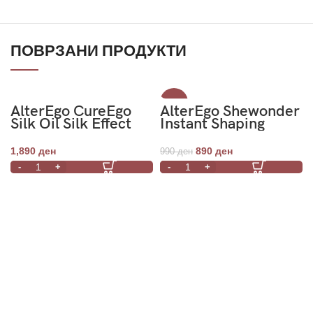
ПОВРЗАНИ ПРОДУКТИ
-10%
AlterEgo CureEgo
AlterEgo Shewonder
Silk Oil Silk Effect
Instant Shaping
Shampoo 950ml
Mask 300ml
1,890
ден
890
ден
990
ден