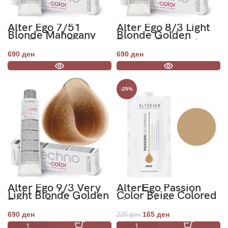
Alter Ego 7/51
Alter Ego 8/3 Light
Blonde Mahogany
Blonde Golden
Ash Techno Fruit
Techno Fruit Color
Color 100ml
100ml
690
ден
690
ден
-25%
Alter Ego 9/3 Very
AlterЕgo Passion
Light Blonde Golden
Color Beige Colored
Techno Fruit Color
Mask 50ml
100ml
690
ден
165
ден
220
ден