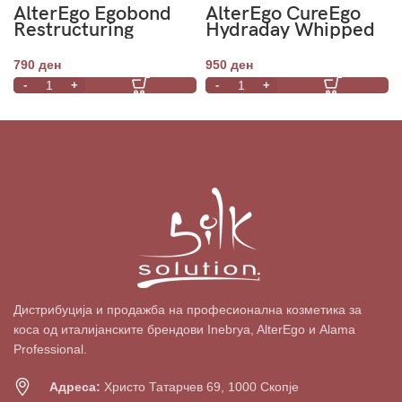
AlterEgo Egobond
AlterEgo CureEgo
Restructuring
Hydraday Whipped
Shampoo 250ml-
Cream Hydrating
Чекор 4
Mousse 200ml
790
ден
950
ден
Дистрибуција и продажба на професионална козметика за
коса од италијанските брендови Inebrya, AlterEgo и Alama
Professional.
Адреса:
Христо Татарчев 69, 1000 Скопје