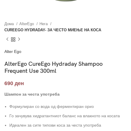
Дома
AlterEgo
Нега
CUREEGO HYDRADAY- ЗА ЧЕСТО МИЕЊЕ НА КОСА
Alter Ego
AlterEgo CureEgo Hydraday Shampoo
Frequent Use 300ml
690
ден
Шампон за честа употреба
Формулиран со вода од ферментиран ориз
Го зачувува хидратантниот баланс на влакното на косата
Идеален за сите типови коса за честа употреба