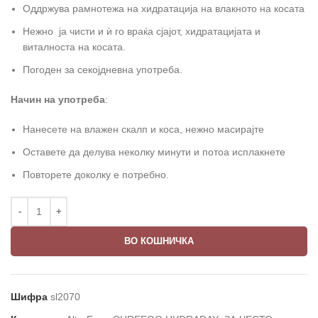
Оддржува рамнотежа на хидратација на влакното на косата
Нежно ја чисти и ѝ го враќа сјајот, хидратацијата и
виталноста на косата.
Погоден за секојдневна употреба.
Начин на употреба
:
Нанесете на влажен скалп и коса, нежно масирајте
Оставете да делува неколку минути и потоа исплакнете
Повторете доколку е потребно.
ВО КОШНИЧКА
Шифра
sl2070