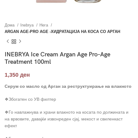
Дома
Inebrya
Нега
ARGAN AGE-PRO AGE -ХИДРАТАЦИЈА НА КОСА СО АРГАН
INEBRYA Ice Cream Argan Age Pro-Age
Treatment 100ml
1,350
ден
Серум со масло од Арган за реструктуирање на влакното
❖Збогатен со УВ филтер
❖Го навлажнува и храни влакното на косата по должината и
на врвовите, давајќи извонреден сјај, мекост и свиленкаст
ефект