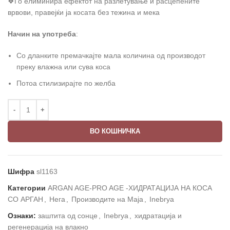
❖Го елиминира ефектот на разлетување и расцепените
врвови, правејќи ја косата без тежина и мека
Начин на употреба
:
Со дланките премачкајте мала количина од производот
преку влажна или сува коса
Потоа стилизирајте по желба
ВО КОШНИЧКА
Шифра
sl1163
Категории
ARGAN AGE-PRO AGE -ХИДРАТАЦИЈА НА КОСА
СО АРГАН
,
Нега
,
Производите на Маја
,
Inebrya
Ознаки:
заштита од сонце
,
Inebrya
,
хидратација и
регенерација на влакно