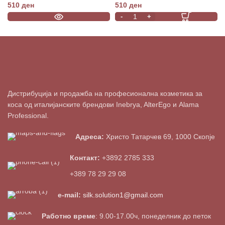
300ml
510
ден
510
ден
Дистрибуција и продажба на професионална козметика за
коса од италијанските брендови Inebrya, AlterEgo и Alama
Professional.
Адреса:
Христо Татарчев 69, 1000 Скопје
Контакт:
+3892 2785 333
+389 78 29 29 08
e-mail:
silk.solution1@gmail.com
Работно време
: 9.00-17.00ч, понеделник до петок