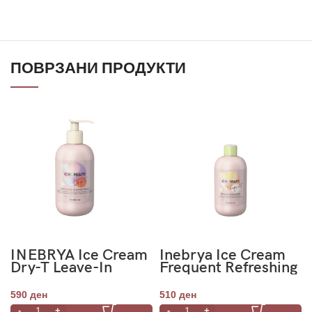
ПОВРЗАНИ ПРОДУКТИ
INEBRYA Ice Cream
Inebrya Ice Cream
Dry-T Leave-In
Frequent Refreshing
Conditioner 300ml
Shampoo Menta
300ml
590
ден
510
ден