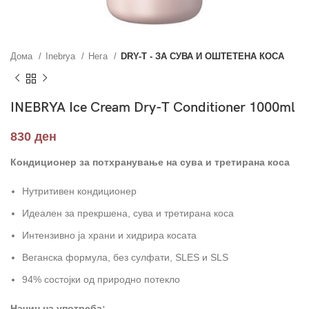
Дома
Inebrya
Нега
DRY-T - ЗА СУВА И ОШТЕТЕНА КОСА
INEBRYA Ice Cream Dry-T Conditioner 1000ml
830
ден
Кондиционер за потхранување на сува и третирана косa
Нутритивен кондиционер
Идеален за прекршена, сува и третирана коса
Интензивно ја храни и хидрира косата
Веганска формула, без сулфати, SLES и SLS
94% состојки од природно потекло
Начин на употреба
: