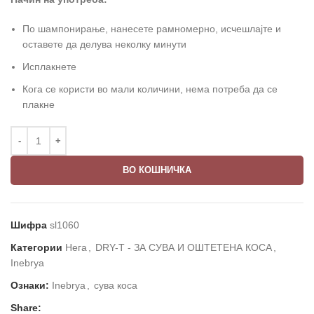
По шампонирање, нанесете рамномерно, исчешлајте и
оставете да делува неколку минути
Исплакнете
Кога се користи во мали количини, нема потреба да се
плакне
ВО КОШНИЧКА
Шифра
sl1060
Категории
Нега
,
DRY-T - ЗА СУВА И ОШТЕТЕНА КОСА
,
Inebrya
Ознаки:
Inebrya
,
сува коса
Share: