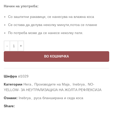
Начин на употреба:
Со заштитни ракавици, се нанесува на влажна коса
Се остава да делува неколку минути,потоа се плакне
По потреба може да се нанесе неколку пати.
ВО КОШНИЧКА
Шифра
sl1029
Категории
Нега
,
Производите на Маја
,
Inebrya
,
NO-
YELLOW- ЗА НЕУТРАЛИЗАЦИЈА НА ЖОЛТА РЕФЛЕКСИЈА
Ознаки:
Inebrya
,
руса бланширана и седа коса
Share: