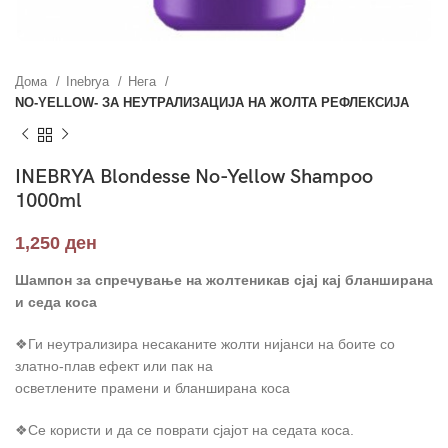
Дома
Inebrya
Нега
NO-YELLOW- ЗА НЕУТРАЛИЗАЦИЈА НА ЖОЛТА РЕФЛЕКСИЈА
INEBRYA Blondesse No-Yellow Shampoo
1000ml
1,250
ден
Шампон за спречување на жолтеникав сјај кај бланширана
и седа коса
❖Ги неутрализира несаканите жолти нијанси на боите со
златно-плав ефект или пак на
осветлените прамени и бланширана коса
❖Се користи и да се поврати сјајот на седата коса.