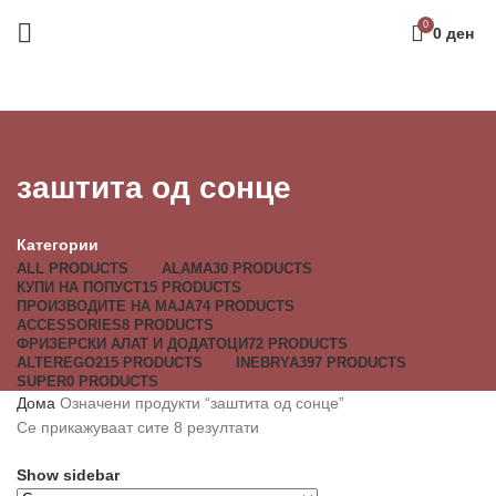
0
0
ден
заштита од сонце
Категории
ALL
PRODUCTS
ALAMA
30 PRODUCTS
КУПИ НА ПОПУСТ
15 PRODUCTS
ПРОИЗВОДИТЕ НА МАЈА
74 PRODUCTS
ACCESSORIES
8 PRODUCTS
ФРИЗЕРСКИ АЛАТ И ДОДАТОЦИ
72 PRODUCTS
ALTEREGO
215 PRODUCTS
INEBRYA
397 PRODUCTS
SUPER
0 PRODUCTS
Дома
Означени продукти “заштита од сонце”
Се прикажуваат сите 8 резултати
Show sidebar