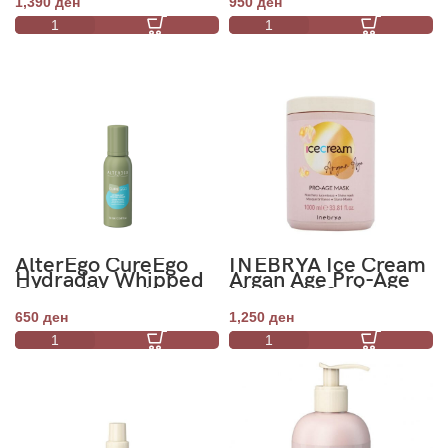
1,390
ден
950
ден
AlterEgo CureEgo
INEBRYA Ice Cream
Hydraday Whipped
Argan Age Pro-Age
Cream Hydrating
Mask 1000ml
Mousse 75ml
650
ден
1,250
ден