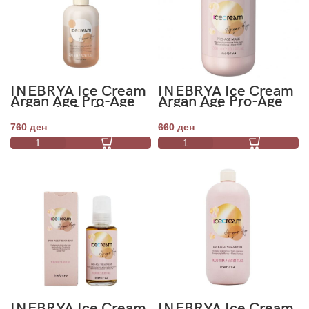
INEBRYA Ice Cream
INEBRYA Ice Cream
Argan Age Pro-Age
Argan Age Pro-Age
Leave-In Bi-Phase
Mask 300ml
Conditioner 200ml
760
ден
660
ден
INEBRYA Ice Cream
INEBRYA Ice Cream