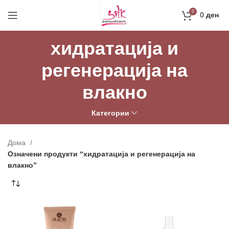
Направи профил и добиј на меил код за 10%
0
0
ден
попуст на прва нарачка
РЕГИСТРАЦИЈА
хидратација и
регенерација на
влакно
Категории
Дома
Означени продукти “хидратација и регенерација на
влакно”