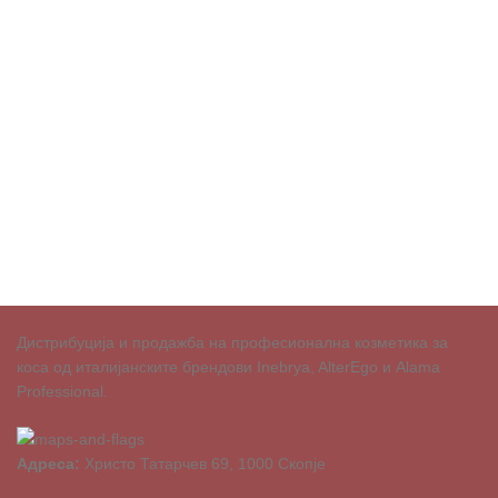
Дистрибуција и продажба на професионална козметика за
коса од италијанските брендови Inebrya, AlterEgo и Alama
Professional.
Адреса:
Христо Татарчев 69, 1000 Скопје