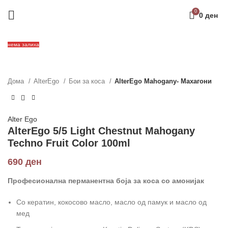
0
0
ден
нема залиха
Дома
AlterEgo
Бои за коса
AlterEgo Mahogany- Махагони
Alter Ego
AlterEgo 5/5 Light Chestnut Mahogany
Techno Fruit Color 100ml
690
ден
Професионална перманентна боја за коса со амонијак
Со кератин, кокосово масло, масло од памук и масло од
мед