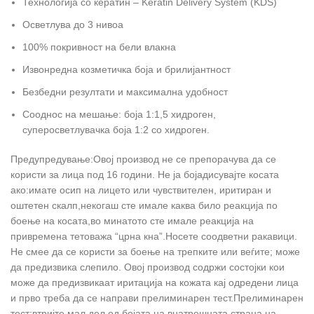
Технологија со кератин – Keratin Delivery System (KDS)
Осветлува до 3 нивоа
100% покривност на бели влакна
Извонредна козметичка боја и брилијантност
Безбедни резултати и максимална удобност
Сооднос на мешање: боја 1:1,5 хидроген,
суперосветлувачка боја 1:2 со хидроген.
Предупредување:Овој производ не се препорачува да се
користи за лица под 16 години. Не ја бојадисувајте косата
ако:имате осип на лицето или чувствителен, иритиран и
оштетен скалп,некогаш сте имале каква било реакција по
боење на косата,во минатото сте имале реакција на
привремена тетоважа “црна кна”.Носете соодветни ракавици.
Не смее да се користи за боење на трепките или веѓите; може
да предизвика слепило. Овој производ содржи состојки кои
може да предизвикаат иритација на кожата кај одредени лица
и прво треба да се направи прелиминарен тест.Прелиминарен
тест:втријте мал дел од бојата на внатрешната страна на