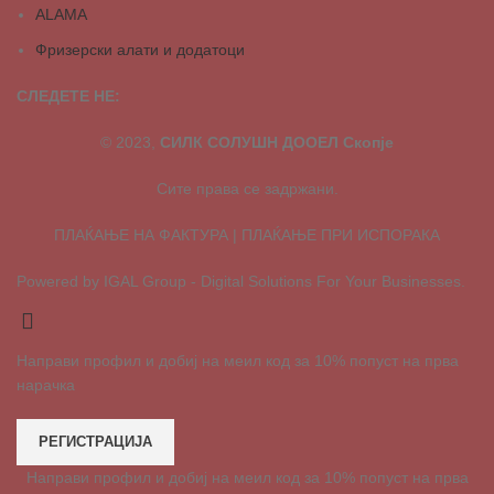
ALAMA
Фризерски алати и додатоци
СЛЕДЕТЕ НЕ:
© 2023,
СИЛК СОЛУШН ДООЕЛ Скопје
Сите права се задржани.
ПЛАЌАЊЕ НА ФАКТУРА | ПЛАЌАЊЕ ПРИ ИСПОРАКА
Powered by IGAL Group - Digital Solutions For Your Businesses.
Направи профил и добиј на меил код за 10% попуст на прва
нарачка
РЕГИСТРАЦИЈА
Направи профил и добиј на меил код за 10% попуст на прва