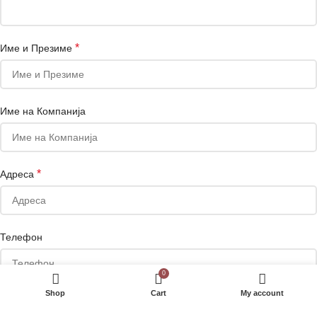
*
Име и Презиме
Име на Компанија
*
Адреса
Телефон
0
Shop
Cart
My account
Сакате да добивате маркетинг понуди на е-маил или Viber?