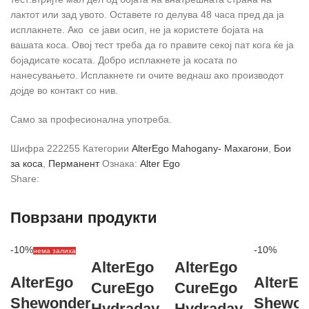
лактот или зад увото. Оставете го делува 48 часа пред да ја
исплакнете. Ако се јави осип, не ја користете бојата на
вашата коса. Овој тест треба да го правите секој пат кога ќе ја
бојадисате косата. Добро исплакнете ја косата по
нанесувањето. Исплакнете ги очите веднаш ако производот
дојде во контакт со нив.
Само за професионална употреба.
Шифра
222255
Категории
AlterEgo Mahogany- Махагони
,
Бои
за коса
,
Перманент
Ознака:
Alter Ego
Share:
Поврзани продукти
-10%
-10%
нема залиха
AlterEgo
AlterEgo
AlterEgo
AlterEg
CureEgo
CureEgo
Shewonder
Shewon
Hydraday
Hydraday