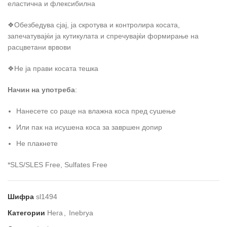
еластична и флексибилна
❖Обезбедува сјај, ја скротува и контролира косата,
запечатувајќи ја кутикулата и спречувајќи формирање на
расцветани врвови
❖Не ја прави косата тешка
Начин на употреба
:
Нанесете со раце на влажна коса пред сушење
Или пак на исушена коса за завршен допир
Не плакнете
*SLS/SLES Free, Sulfates Free
Шифра
sl1494
Категории
Нега
,
Inebrya