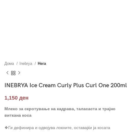
Дома
Inebrya
Нега
INEBRYA Ice Cream Curly Plus Curl One 200ml
1,150
ден
Млеко за скротување на кадрава, таласаста и трајно
виткана коса
❖Ги дефинира и одвојува локните, оставајќи ја косата