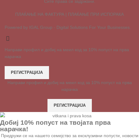
Сите права се задржани.
ПЛАЌАЊЕ НА ФАКТУРА | ПЛАЌАЊЕ ПРИ ИСПОРАКА
Powered by IGAL Group - Digital Solutions For Your Businesses.
Направи профил и добиј на меил код за 10% попуст на прва
нарачка
РЕГИСТРАЦИЈА
Направи профил и добиј на меил код за 10% попуст на прва
нарачка
РЕГИСТРАЦИЈА
Добиј 10% попуст на твојата прва
нарачка!
Придружи се на нашето семејство за ексклузивни попусти, новости