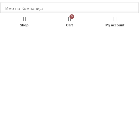
0
*
Адреса
Shop
Cart
My account
Телефон
Сакате да добивате маркетинг понуди на е-маил или Viber?
Your personal data will be used to support your experience throughout
this website, to manage access to your account, and for other
purposes described in our
полиса за приватност
.
РЕГИСТРИРАЈ СЕ