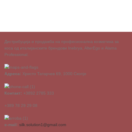
Дистрибуција и продажба на професионална козметика за
коса од италијанските брендови Inebrya, AlterEgo и Alama
Professional.
Адреса:
Христо Татарчев 69, 1000 Скопје
Контакт:
+3892 2785 333
+389 78 29 29 08
e-mail:
silk.solution1@gmail.com