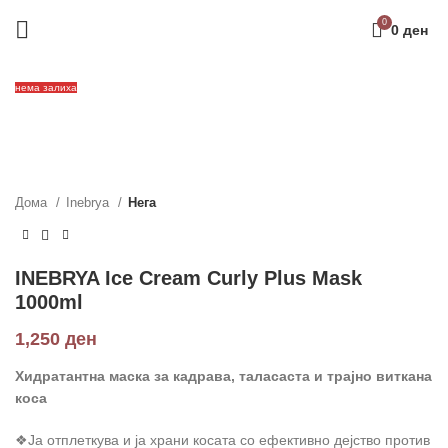
0
0
ден
нема залиха
Дома
Inebrya
Нега
INEBRYA Ice Cream Curly Plus Mask
1000ml
1,250
ден
Хидратантна маска за кадрава, таласаста и трајно виткана
коса
❖Ја отплеткува и ја храни косата со ефективно дејство против