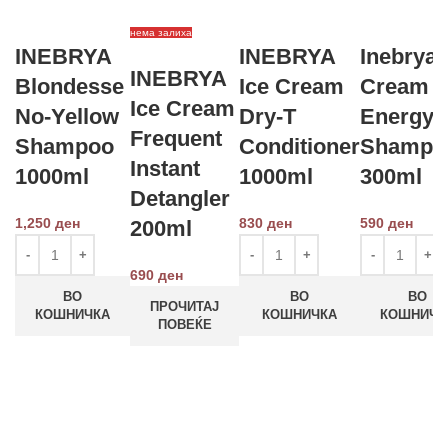
нема залиха
INEBRYA
INEBRYA
Inebrya 
INEBRYA
Blondesse
Ice Cream
Cream
Ice Cream
No-Yellow
Dry-T
Energy
Frequent
Shampoo
Conditioner
Shampo
Instant
1000ml
1000ml
300ml
Detangler
1,250
ден
830
ден
590
ден
200ml
690
ден
ВО
ВО
ВО
ПРОЧИТАЈ
КОШНИЧКА
КОШНИЧКА
КОШНИЧК
ПОВЕЌЕ