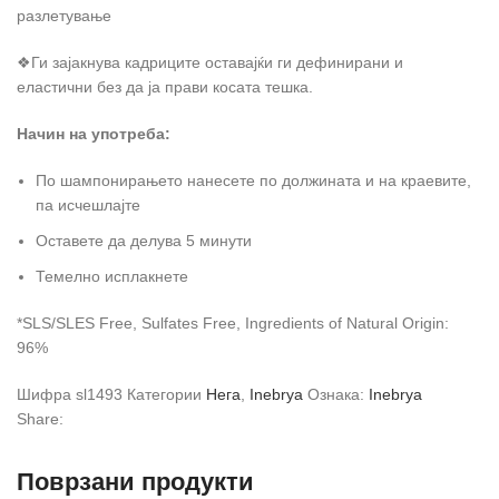
разлетување
❖Ги зајакнува кадриците оставајќи ги дефинирани и
еластични без да ја прави косата тешка.
Начин на употреба:
По шампонирањето нанесете по должината и на краевите,
па исчешлајте
Оставете да делува 5 минути
Темелно исплакнете
*SLS/SLES Free, Sulfates Free, Ingredients of Natural Origin:
96%
Шифра
sl1493
Категории
Нега
,
Inebrya
Ознака:
Inebrya
Share:
Поврзани продукти