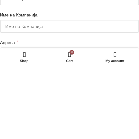
Име на Компанија
*
Адреса
0
Shop
Cart
My account
Телефон
Сакате да добивате маркетинг понуди на е-маил или Viber?
Your personal data will be used to support your experience throughout
this website, to manage access to your account, and for other
purposes described in our
полиса за приватност
.