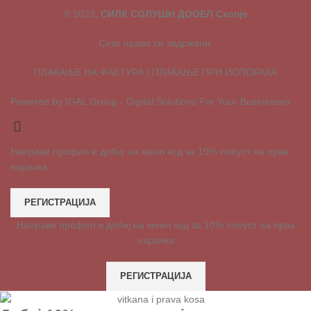
© 2023,
СИЛК СОЛУШН ДООЕЛ Скопје
Сите права се задржани.
ПЛАЌАЊЕ НА ФАКТУРА | ПЛАЌАЊЕ ПРИ ИСПОРАКА
Powered by IGAL Group - Digital Solutions For Your Businesses.
Направи профил и добиј на меил код за 10% попуст на прва
нарачка
РЕГИСТРАЦИЈА
Направи профил и добиј на меил код за 10% попуст на прва
нарачка
РЕГИСТРАЦИЈА