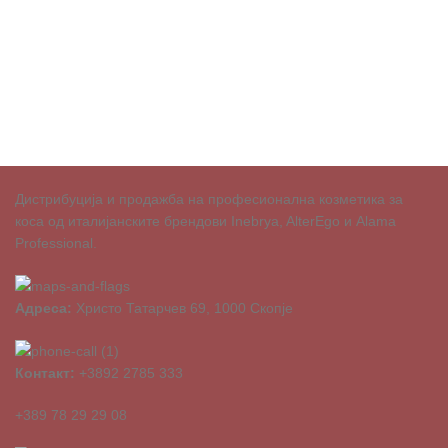
Дистрибуција и продажба на професионална козметика за
коса од италијанските брендови Inebrya, AlterEgo и Alama
Professional.
Адреса:
Христо Татарчев 69, 1000 Скопје
Контакт:
+3892 2785 333
+389 78 29 29 08