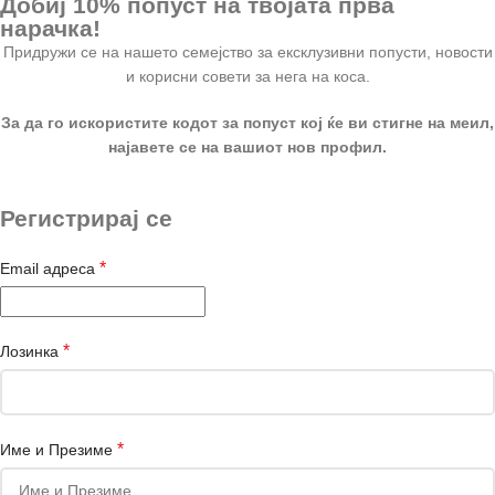
Добиј 10% попуст на твојата прва
нарачка!
Придружи се на нашето семејство за ексклузивни попусти, новости
и корисни совети за нега на коса.
За да го искористите кодот за попуст кој ќе ви стигне на меил,
најавете се на вашиот нов профил.
Регистрирај се
*
Email адреса
*
Лозинка
*
Име и Презиме