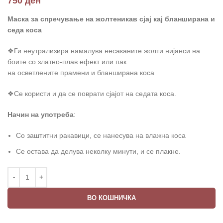
750
ден
Маска за спречување на жолтеникав сјај кај бланширана и
седа коса
❖Ги неутрализира намалува несаканите жолти нијанси на
боите со златно-плав ефект или пак
на осветлените прамени и бланширана коса
❖Се користи и да се поврати сјајот на седата коса.
Начин на употреба
:
Со заштитни ракавици, се нанесува на влажна коса
Се остава да делува неколку минути, и се плакне.
ВО КОШНИЧКА