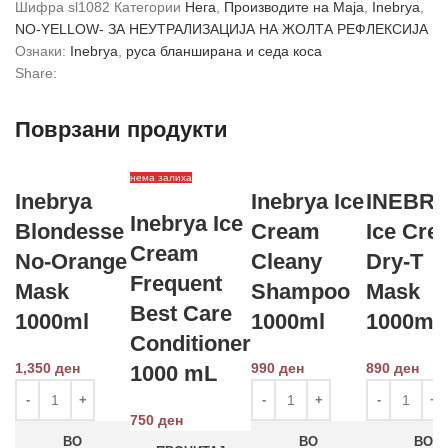
Шифра
sl1082
Категории
Нега
,
Производите на Маја
,
Inebrya
,
NO-YELLOW- ЗА НЕУТРАЛИЗАЦИЈА НА ЖОЛТА РЕФЛЕКСИЈА
Ознаки:
Inebrya
,
руса бланширана и седа коса
Share:
Поврзани продукти
нема залиха
Inebrya
Inebrya Ice
INEBR
Inebrya Ice
Blondesse
Cream
Ice Cre
Cream
No-Orange
Cleany
Dry-T
Frequent
Mask
Shampoo
Mask
Best Care
1000ml
1000ml
1000ml
Conditioner
1,350
ден
990
ден
890
ден
1000 mL
750
ден
ВО
ВО
ВО