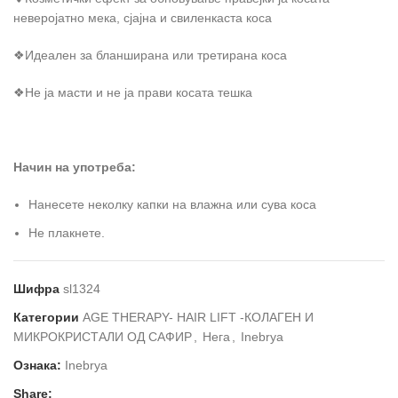
неверојатно мека, сјајна и свиленкаста коса
❖Идеален за бланширана или третирана коса
❖Не ја масти и не ја прави косата тешка
Начин на употреба:
Нанесете неколку капки на влажна или сува коса
Не плакнете.
Шифра
sl1324
Категории
AGE THERAPY- HAIR LIFT -КОЛАГЕН И
МИКРОКРИСТАЛИ ОД САФИР
,
Нега
,
Inebrya
Ознака:
Inebrya
Share: