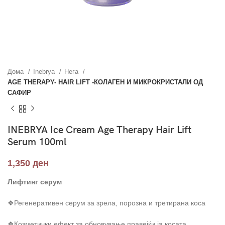
Дома
Inebrya
Нега
AGE THERAPY- HAIR LIFT -КОЛАГЕН И МИКРОКРИСТАЛИ ОД
САФИР
INEBRYA Ice Cream Age Therapy Hair Lift
Serum 100ml
1,350
ден
Лифтинг серум
❖Регенеративен серум за зрела, порозна и третирана коса
❖Козметички ефект за обновување правејќи ја косата