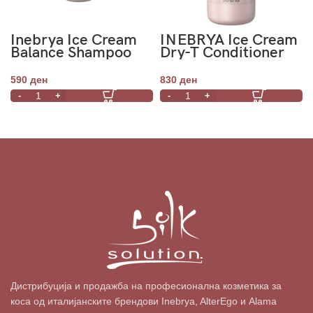
Inebrya Ice Cream
INEBRYA Ice Cream
Balance Shampoo
Dry-T Conditioner
300ml
1000ml
590
ден
830
ден
Дистрибуција и продажба на професионална козметика за
коса од италијанските брендови Inebrya, AlterEgo и Alama