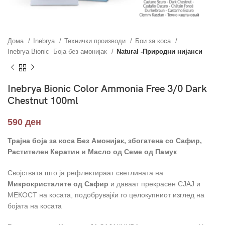
Дома
Inebrya
Технички производи
Бои за коса
Inebrya Bionic -Боја без амонијак
Natural -Природни нијанси
Inebrya Bionic Color Ammonia Free 3/0 Dark
Chestnut 100ml
590
ден
Трајна боја за коса Без Амонијак, збогатена со Сафир,
Растителен Кератин и Масло од Семе од Памук
Својствата што ја рефлектираат светлината на
Mикрокристалите од Сафир
и даваат прекрасен СЈАЈ и
МЕКОСТ на косата, подобрувајќи го целокупниот изглед на
бојата на косата