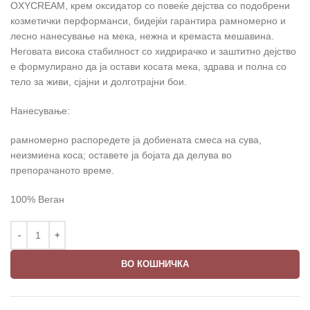
OXYCREAM, крем оксидатор со повеќе дејства со подобрени
козметички перформанси, бидејќи гарантира рамномерно и
лесно нанесување на мека, нежна и кремаста мешавина.
Неговата висока стабилност со хидрирачко и заштитно дејство
е формулирано да ја остави косата мека, здрава и полна со
тело за живи, сјајни и долготрајни бои.
Нанесување:
рамномерно распоредете ја добиената смеса на сува,
неизмиена коса; оставете ја бојата да делува во
препорачаното време.
100% Веган
ВО КОШНИЧКА