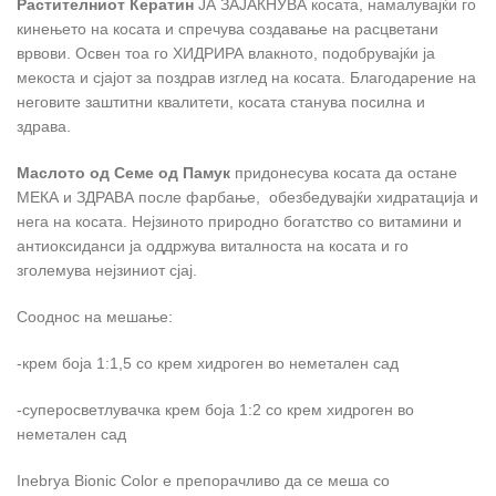
Растителниот Кератин
ЈА ЗАЈАКНУВА косата, намалувајќи го
кинењето на косата и спречува создавање на расцветани
врвови. Освен тоа го ХИДРИРА влакното, подобрувајќи ја
мекоста и сјајот за поздрав изглед на косата. Благодарение на
неговите заштитни квалитети, косата станува посилна и
здрава.
Маслото од Семе од Памук
придонесува косата да остане
МЕКА и ЗДРАВА после фарбање, обезбедувајќи хидратација и
нега на косата. Нејзиното природно богатство со витамини и
антиоксиданси ја оддржува виталноста на косата и го
зголемува нејзиниот сјај.
Сооднос на мешање:
-крем боја 1:1,5 со крем хидроген во неметален сад
-суперосветлувачка крем боја 1:2 со крем хидроген во
неметален сад
Inebrya Bionic Color е препорачливо да се меша со