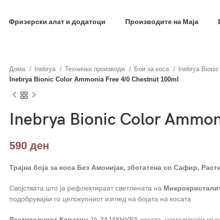
фил и добиј на меил код за 10% попуст на прва нар
Фризерски алат и додатоци
Производите на Маја
Дома
Inebrya
Технички производи
Бои за коса
Inebrya Bioni
Inebrya Bionic Color Ammonia Free 4/0 Chestnut 100ml
Inebrya Bionic Color Ammon
590
ден
Трајна боја за коса Без Амонијак, збогатена со Сафир, Рас
Својствата што ја рефлектираат светлината на
Mикрокристали
подобрувајќи го целокупниот изглед на бојата на косата
Растителниот Кератин
ЈА ЗАЈАКНУВА косата, намалувајќи го к