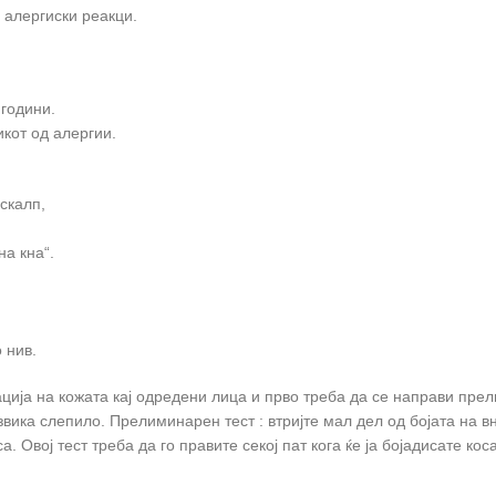
 алергиски реакци.
 години.
кот од алергии.
скалп,
а кна“.
 нив.
ација на кожата кај одредени лица и прво треба да се направи пре
звика слепило. Прелиминарен тест : втријте мал дел од бојата на в
а. Овој тест треба да го правите секој пат кога ќе ја бојадисате кос