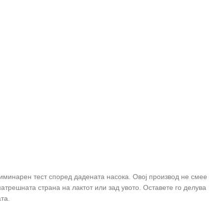
лиминарен тест според дадената насока. Овој производ не смее
натрешната страна на лактот или зад увото. Оставете го делува
ата.