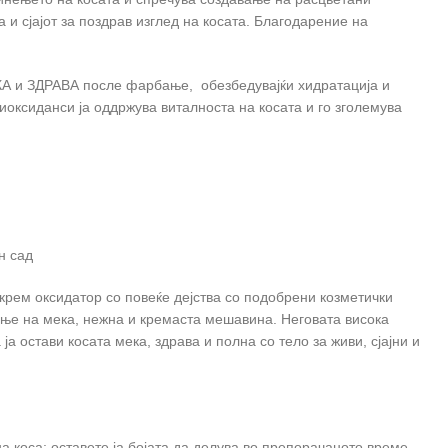
 и сјајот за поздрав изглед на косата. Благодарение на
А и ЗДРАВА после фарбање, обезбедувајќи хидратација и
тиоксиданси ја оддржува виталноста на косата и го зголемува
н сад
крем оксидатор со повеќе дејства со подобрени козметички
ње на мека, нежна и кремаста мешавина. Неговата висока
а остави косата мека, здрава и полна со тело за живи, сјајни и
 коса; оставете ја бојата да делува во препорачаното време.