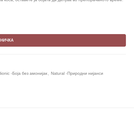
ШНИЧКА
Bionic -Боја без амонијак
,
Natural -Природни нијанси