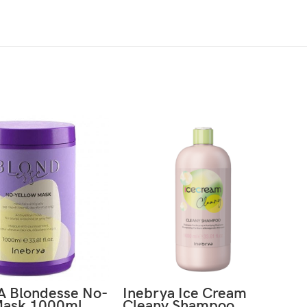
 Blondesse No-
Inebrya Ice Cream
Mask 1000ml
Cleany Shampoo