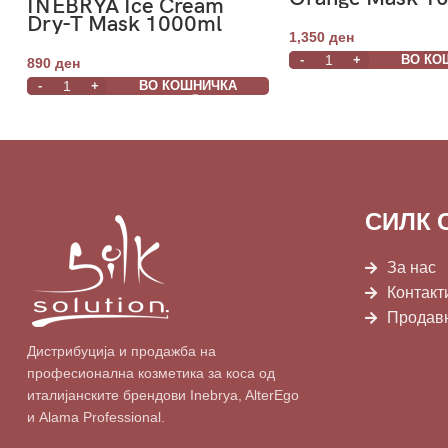
INEBRYA Ice Cream
Dry-T Mask 1000ml
1,350
ден
ВО КО
890
ден
ВО КОШНИЧКА
СИЛК 
За нас
Контакт
Продав
Дистрибуција и продажба на
професионална козметика за коса од
италијанските брендови Inebrya, AlterEgo
и Alama Professional.