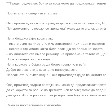
***Предупредување: боите за коса може да предизвикаат тешки
Прочитајте ги следниве упатства:
Овој производ не се препорачува да се користи за лица под 16
Привремените тетоважи со „црна кна“ може да го зголемат ризи
Не ја бојадисувајте косата ако:
– имате осип на лицето или чувствителен, иритиран и оштетен 
– некогаш сте имале каква било реакција по боење на косата,
– во минатото сте имале реакција на привремена тетоважа „црн
Носете соодветни ракавици.
Не ја користете бојата за да боите трепки или веѓи.
Добро исплакнете ја косата по нанесувањето.
Исплакнете ги очите веднаш ако производот дојде во контакт со
Овој производ содржи состојки кои може да предизвикаат ирит
да се користи за боење на трепките или веѓите; може да преди
два дена. Ако се јави осип, не ја користете бојата на вашата кос
Само за професионална употреба