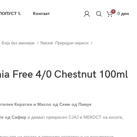
ачка
РЕГИСТРАЦИЈА
0
ПОПУСТ %
Контакт
0
ден
c -Боја без амонијак
Natural -Природни нијанси
ia Free 4/0 Chestnut 100ml
тителен Кератин и Масло од Семе од Памук
те од Сафир
и даваат прекрасен СЈАЈ и МЕКОСТ на косата,
инењето на косата и спречува создавање на расцветани