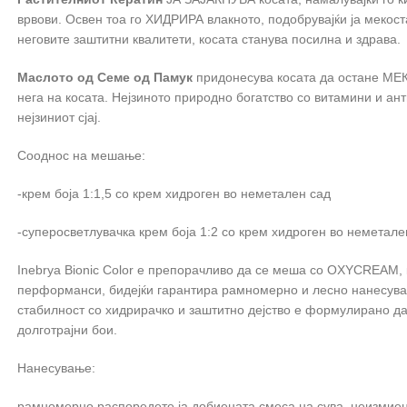
врвови. Освен тоа го ХИДРИРА влакното, подобрувајќи ја мекоста
неговите заштитни квалитети, косата станува посилна и здрава.
Маслото од Семе од Памук
придонесува косата да остане МЕК
нега на косата. Нејзиното природно богатство со витамини и ан
нејзиниот сјај.
Сооднос на мешање:
-крем боја 1:1,5 со крем хидроген во неметален сад
-суперосветлувачка крем боја 1:2 со крем хидроген во неметале
Inebrya Bionic Color е препорачливо да се меша со OXYCREAM, 
перформанси, бидејќи гарантира рамномерно и лесно нанесува
стабилност со хидрирачко и заштитно дејство е формулирано да ј
долготрајни бои.
Нанесување:
рамномерно распоредете ја добиената смеса на сува, неизмиена