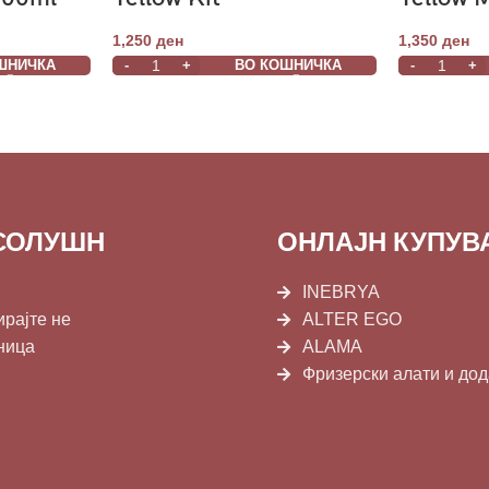
1,250
ден
1,350
ден
ШНИЧКА
ВО КОШНИЧКА
СОЛУШН
ОНЛАЈН КУПУ
INEBRYA
ирајте не
ALTER EGO
ница
ALAMA
Фризерски алати и до