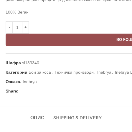
100% Веган
ВО КО
Шифра
sl133340
Категории
Бои за коса
,
Технички производи
,
Inebrya
,
Inebrya 
Ознака:
Inebrya
Share:
ОПИС
SHIPPING & DELIVERY