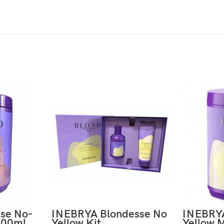
sse No-
INEBRYA Blondesse No
INEBRYA
000ml
Yellow Kit
Yellow 