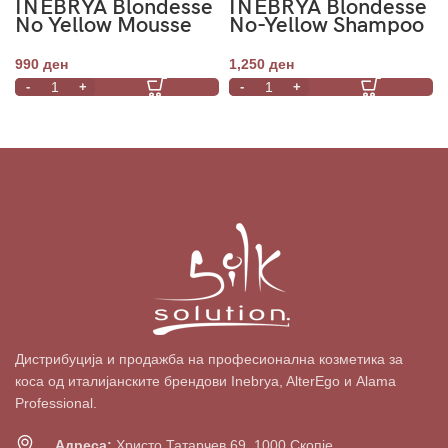
INEBRYA Blondesse
INEBRYA Blondesse
No Yellow Mousse
No-Yellow Shampoo
Conditioning
1000ml
Treatment 250ml
990
ден
1,250
ден
Дистрибуција и продажба на професионална козметика за
коса од италијанските брендови Inebrya, AlterEgo и Alama
Professional.
Адреса:
Христо Татарчев 69, 1000 Скопје