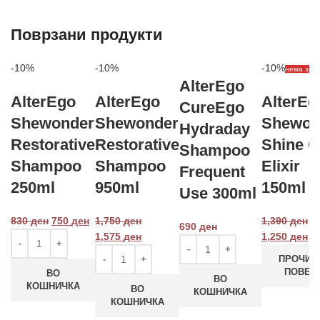
Поврзани продукти
-10%
-10%
-10%
нема зал
AlterEgo
AlterEgo
AlterEgo
AlterEg
CureEgo
Shewonder
Shewonder
Shewon
Hydraday
Restorative
Restorative
Shine O
Shampoo
Shampoo
Shampoo
Elixir
Frequent
250ml
950ml
150ml
Use 300ml
830
ден
750
ден
1,750
ден
1,390
ден
690
ден
1,575
ден
1,250
ден
ПРОЧИТ
ПОВЕЌ
ВО
ВО
КОШНИЧКА
ВО
КОШНИЧКА
КОШНИЧКА