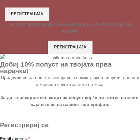
РЕГИСТРАЦИЈА
Направи профил и добиј на меил код за 10% попуст на прва
нарачка
РЕГИСТРАЦИЈА
Добиј 10% попуст на твојата прва
нарачка!
Придружи се на нашето семејство за ексклузивни попусти, новости
и корисни совети за нега на коса.
За да го искористите кодот за попуст кој ќе ви стигне на меил,
најавете се на вашиот нов профил.
Регистрирај се
*
Email адреса