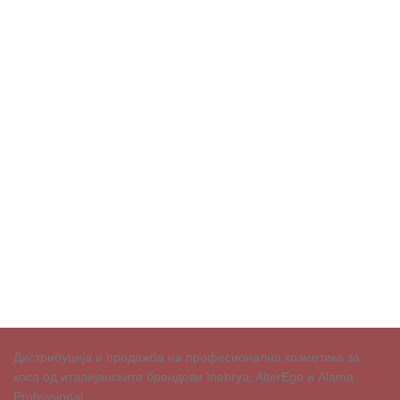
Дистрибуција и продажба на професионална козметика за
коса од италијанските брендови Inebrya, AlterEgo и Alama
Professional.