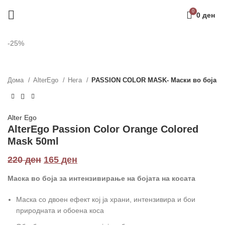
0
0
ден
-25%
Дома
AlterEgo
Нега
PASSION COLOR MASK- Маски во боја
Alter Ego
AlterEgo Passion Color Orange Colored
Mask 50ml
220
ден
165
ден
Маска во боја за интензивирање на бојата на косата
Маска со двоен ефект кој ја храни, интензивира и бои
природната и обоена коса