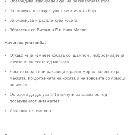
Обезбедува извонреден сјај на безживотната коса
Ја оживува и ја зајакнува козметичката боја.
Ја омекнува и расплеткува косата
Збогатена со Витамин Е и Инка Масло
Начин на употреба:
Откако ќе ја измиете косата со шампон , исфротирајте ја
косата и нанесете од маската
Носете соодветни ракавици и рамномерно нанесете ја
маската по должината на косата и на врвовите со помош
на чешел
Оставете да делува 3-15 минути во зависност од
посакуваниот интензитет
Исплакнете темелно.