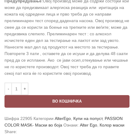
Предупредување
:Овој производ може да содржи состојки кои
може да предизвикаат алергиска реакција или иритација на
кожата кај одредени лица и прво треба да се направи
прелиминарен тест според дадената насока. Овој производ не
смее да се користи за боење на трепките или веѓите; може да
предизвика слепило. Прелиминарен тест : со алкохол
исчистете еден дел за тестирање на лактот или зад увото.
Нанесете мал дел од продуктот на местото за тестирање.
Повторете 3 пати , оставете да се исуши и да делува 48 саати
пред да се исплакне. Ако се јави осип,отекување или чешање
не го користете производот. Овој тест треба да го правите
секој пат кога ќе го користите овој производ.
ВО КОШНИЧКА
Шифра
22905
Категории
AlterEgo
,
Купи на попуст
,
PASSION
COLOR MASK- Маски во боја
Ознаки:
Alter Ego
,
Колор маски
Share: