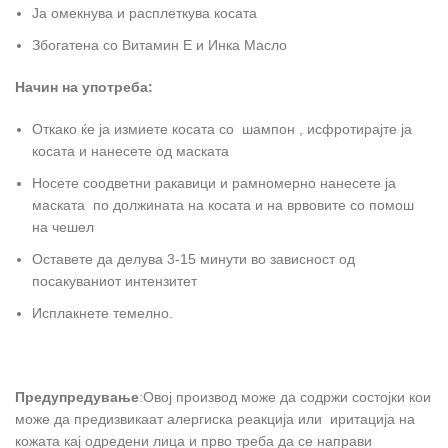
Ја омекнува и расплеткува косата
Збогатена со Витамин Е и Инка Масло
Начин на употреба:
Откако ќе ја измиете косата со шампон , исфротирајте ја
косата и нанесете од маската
Носете соодветни ракавици и рамномерно нанесете ја
маската по должината на косата и на врвовите со помош
на чешел
Оставете да делува 3-15 минути во зависност од
посакуваниот интензитет
Исплакнете темелно.
Предупредување
:Овој производ може да содржи состојки кои
може да предизвикаат алергиска реакција или иритација на
кожата кај одредени лица и прво треба да се направи