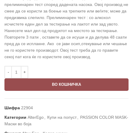
прелиминарен тест според дадената насока. Овој производ не
смее да се користи за боење на трепките или веѓите; може да
предизвика слепило. Прелиминарен тест : со алкохол
исчистете еден дел за тестирање на лактот или зад увото.
Нанесете мал дел од продуктот на местото за тестирање.
Повторете 3 пати , оставете да се исуши и да делува 48 саати
пред да се исплакне. Ако се јави осип,отекување или чешање
не го користете производот. Овој тест треба да го правите
секој пат кога ќе го користите овој производ.
ВО КОШНИЧКА
Шифра
22904
Категории
AlterEgo
,
Купи на попуст
,
PASSION COLOR MASK-
Маски во боја