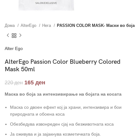
Дома
AlterEgo
Нега
PASSION COLOR MASK- Маски во боја
Alter Ego
AlterEgo Passion Color Blueberry Colored
Mask 50ml
165
ден
220
ден
Маска во боја за интензивирање на бојата на косата
Маска со двоен ефект кој ја храни, интензивира и бои
природната и обоена коса
Обезбедува извонреден сјај на безживотната коса
Ја оживува и ја зајакнува козметичката боја.