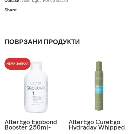
Ознаки:
Alter Ego
,
Колор маски
Share:
ПОВРЗАНИ ПРОДУКТИ
НЕМА ЗАЛИХА
AlterEgo Egobond
AlterEgo CureEgo
Booster 250ml-
Hydraday Whipped
Чекор 1
Cream Hydrating