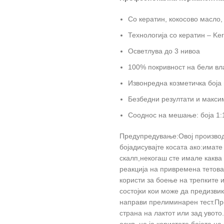
Со кератин, кокосово масло,
Технологија со кератин – Ker
Осветлува до 3 нивоа
100% покривност на бели вл
Извонредна козметичка боја 
Безбедни резултати и макси
Сооднос на мешање: боја 1:1
Предупредување:Овој производ 
бојадисувајте косата ако:имате
скалп,некогаш сте имале каква
реакција на привремена тетова
користи за боење на трепките 
состојки кои може да предизвик
направи прелиминарен тест.Пре
страна на лактот или зад увото
осип, не ја користете бојата на 