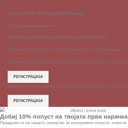
© 2023,
СИЛК СОЛУШН ДООЕЛ Скопје
Сите права се задржани.
ПЛАЌАЊЕ НА ФАКТУРА | ПЛАЌАЊЕ ПРИ ИСПОРАКА
Powered by IGAL Group - Digital Solutions For Your Businesses.
Направи профил и добиј на меил код за 10% попуст на прва н
РЕГИСТРАЦИЈА
Направи профил и добиј на меил код за 10% попуст на прва н
РЕГИСТРАЦИЈА
Добиј 10% попуст на твојата прва нарачка
Придружи се на нашето семејство за ексклузивни попусти, новости 