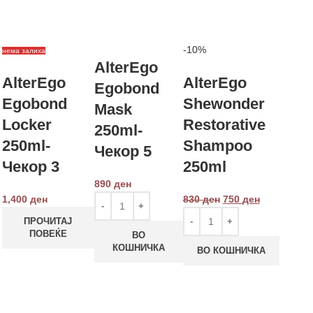
-10%
нема залиха
AlterEgo
AlterEgo
AlterEgo
Egobond
Egobond
Shewonder
Mask
Locker
Restorative
250ml-
250ml-
Shampoo
Чекор 5
Чекор 3
250ml
890
ден
1,400
ден
830
ден
750
ден
ПРОЧИТАЈ
ПОВЕЌЕ
ВО
КОШНИЧКА
ВО КОШНИЧКА