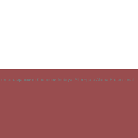
д италијанските брендови Inebrya, AlterEgo и Alama Professional.