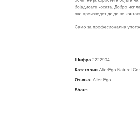
бојадисате косата. Добро испл
ако производот дојде во контакт
Само за професионална употр
Шифра
2222904
Категории
AlterEgo Natural C
Ознака:
Alter Ego
Share: