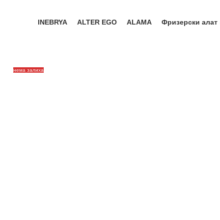
INEBRYA
ALTER EGO
ALAMA
Фризерски алат
нема залиха