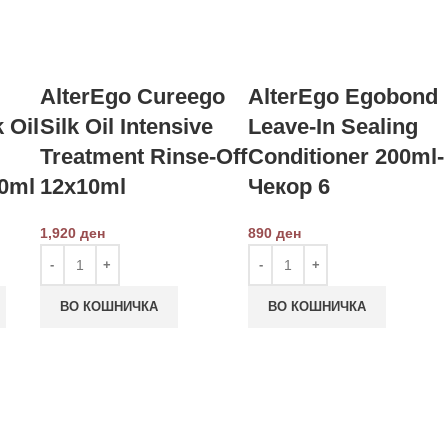
AlterEgo Cureego
AlterEgo Egobond
 Oil
Silk Oil Intensive
Leave-In Sealing
Treatment Rinse-Off
Conditioner 200ml-
0ml
12x10ml
Чекор 6
1,920
ден
890
ден
ВО КОШНИЧКА
ВО КОШНИЧКА