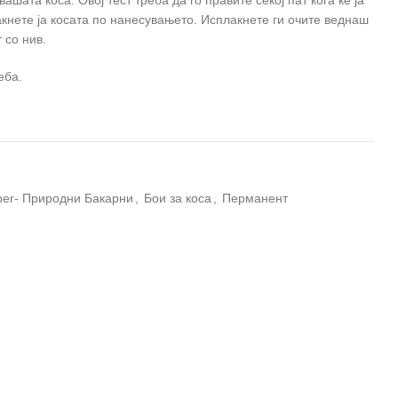
акнете ја косата по нанесувањето. Исплакнете ги очите веднаш
 со нив.
еба.
oper- Природни Бакарни
,
Бои за коса
,
Перманент