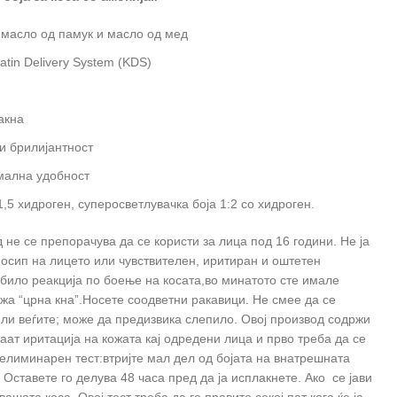
 масло од памук и масло од мед
atin Delivery System (KDS)
акна
и брилијантност
мална удобност
,5 хидроген, суперосветлувачка боја 1:2 со хидроген.
не се препорачува да се користи за лица под 16 години. Не ја
 осип на лицето или чувствителен, иритиран и оштетен
 било реакција по боење на косата,во минатото сте имале
жа “црна кна”.Носете соодветни ракавици. Не смее да се
или веѓите; може да предизвика слепило. Овој производ содржи
аат иритација на кожата кај одредени лица и прво треба да се
лиминарен тест:втријте мал дел од бојата на внатрешната
. Оставете го делува 48 часа пред да ја исплакнете. Ако се јави
вашата коса. Овој тест треба да го правите секој пат кога ќе ја