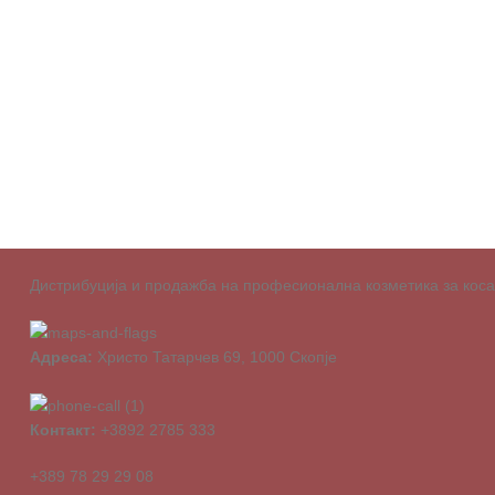
Дистрибуција и продажба на професионална козметика за коса о
Адреса:
Христо Татарчев 69, 1000 Скопје
Контакт:
+3892 2785 333
+389 78 29 29 08