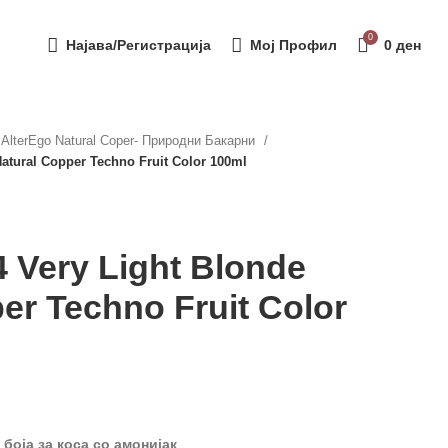
0
Најава/Регистрација
Мој Профил
0
ден
AlterEgo Natural Coper- Природни Бакарни
Natural Copper Techno Fruit Color 100ml
4 Very Light Blonde
er Techno Fruit Color
оја за коса со амонијак