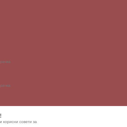
арачка
арачка
!
и корисни совети за