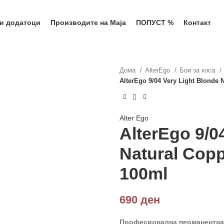
 и додатоци
Производите на Маја
ПОПУСТ %
Контакт
Дома
AlterEgo
Бои за коса
AlterEgo 9/04 Very Light Blonde 
Alter Ego
AlterEgo 9/0
Natural Copp
100ml
690
ден
Професионална перманентна б