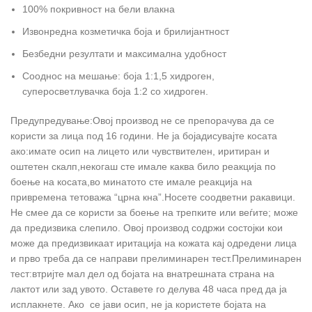
100% покривност на бели влакна
Извонредна козметичка боја и брилијантност
Безбедни резултати и максимална удобност
Сооднос на мешање: боја 1:1,5 хидроген,
суперосветлувачка боја 1:2 со хидроген.
Предупредување:Овој производ не се препорачува да се
користи за лица под 16 години. Не ја бојадисувајте косата
ако:имате осип на лицето или чувствителен, иритиран и
оштетен скалп,некогаш сте имале каква било реакција по
боење на косата,во минатото сте имале реакција на
привремена тетоважа “црна кна”.Носете соодветни ракавици.
Не смее да се користи за боење на трепките или веѓите; може
да предизвика слепило. Овој производ содржи состојки кои
може да предизвикаат иритација на кожата кај одредени лица
и прво треба да се направи прелиминарен тест.Прелиминарен
тест:втријте мал дел од бојата на внатрешната страна на
лактот или зад увото. Оставете го делува 48 часа пред да ја
исплакнете. Ако се јави осип, не ја користете бојата на