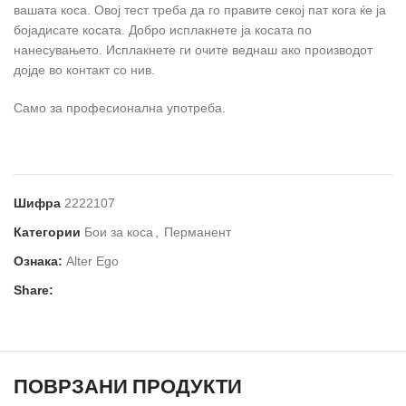
вашата коса. Овој тест треба да го правите секој пат кога ќе ја
бојадисате косата. Добро исплакнете ја косата по
нанесувањето. Исплакнете ги очите веднаш ако производот
дојде во контакт со нив.
Само за професионална употреба.
Шифра
2222107
Категории
Бои за коса
,
Перманент
Ознака:
Alter Ego
Share:
ПОВРЗАНИ ПРОДУКТИ