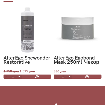
-10%
AlterEgo Shewonder
AlterEgo Egobond
Restorative
Mask 250ml-Чекор
Shampoo 950ml
5
1,750
ден
1,575
ден
890
ден