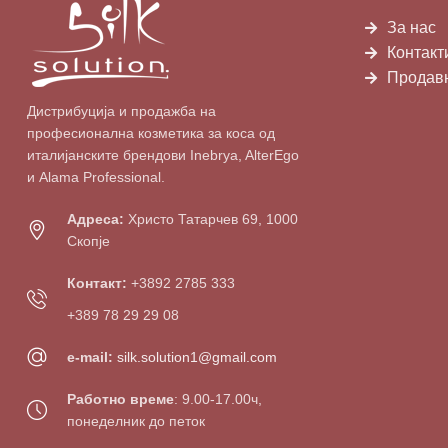
За нас
Контакт
Продав
Дистрибуција и продажба на
професионална козметика за коса од
италијанските брендови Inebrya, AlterEgo
и Alama Professional.
Адреса:
Христо Татарчев 69, 1000
Скопје
Контакт:
+3892 2785 333
+389 78 29 29 08
e-mail:
silk.solution1@gmail.com
Работно време
: 9.00-17.00ч,
понеделник до петок