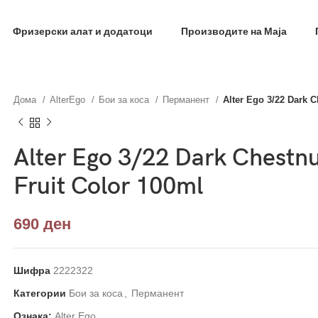
фил и добиј на меил код за 10% попуст на прва нар
Фризерски алат и додатоци
Производите на Маја
Дома
AlterEgo
Бои за коса
Перманент
Alter Ego 3/22 Dark C
Alter Ego 3/22 Dark Chestnu
Fruit Color 100ml
690
ден
Шифра
2222322
Категории
Бои за коса
,
Перманент
Ознака:
Alter Ego