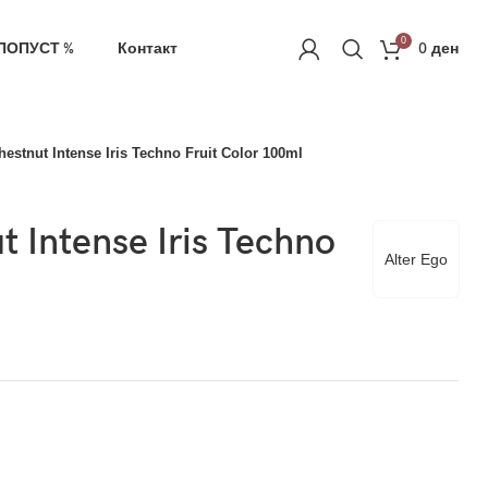
ачка
РЕГИСТРАЦИЈА
0
ПОПУСТ %
Контакт
0
ден
hestnut Intense Iris Techno Fruit Color 100ml
t Intense Iris Techno
Alter Ego