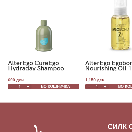
AlterEgo CureEgo
AlterEgo Egobo
Hydraday Shampoo
Nourishing Oil 
Frequent Use 300ml
Чекор 7
690
ден
1,150
ден
ВО КОШНИЧКА
ВО КО
СИЛК 