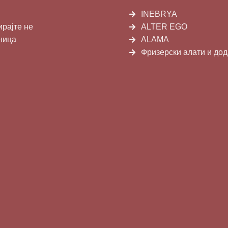
INEBRYA
ирајте не
ALTER EGO
ница
ALAMA
Фризерски алати и до