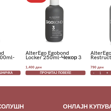
nd
AlterEgo Egobond
AlterEg
100ml-
Locker 250ml-Чекор 3
Restruc
250ml-
1,400
ден
790
ден
ШНИЧКА
ПРОЧИТАЈ ПОВЕЌЕ
СОЛУШН
ОНЛАЈН КУПУ