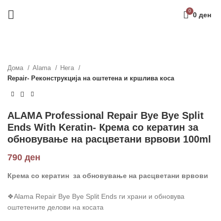
0
0
ден
Дома
Alama
Нега
Repair- Реконструкција на оштетена и кршлива коса
ALAMA Professional Repair Bye Bye Split
Ends With Keratin- Крема со кератин за
обновување на расцветани врвови 100ml
790
ден
Крема со кератин за обновување на расцветани врвови
❖Alama Repair Bye Bye Split Ends ги храни и обновува
оштетените делови на косата