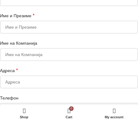
*
Име и Презиме
Име на Компанија
*
Адреса
Телефон
0
Shop
Cart
My account
Сакате да добивате маркетинг понуди на е-маил или Viber?