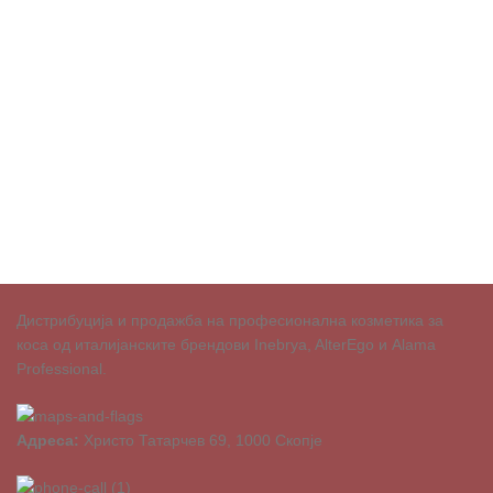
Дистрибуција и продажба на професионална козметика за
коса од италијанските брендови Inebrya, AlterEgo и Alama
Professional.
Адреса:
Христо Татарчев 69, 1000 Скопје