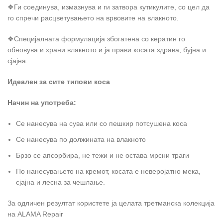
❖Ги соединува, измазнува и ги затвора кутикулите, со цел да
го спречи расцветувањето на врвовите на влакното.
❖Специјалната формулација збогатена со кератин го
обновува и храни влакното и ја прави косата здрава, бујна и
сјајна.
Идеален за сите типови коса
Начин на употреба:
Се нанесува на сува или со пешкир потсушена коса
Се нанесува по должината на влакното
Брзо се апсорбира, не тежи и не остава мрсни траги
По нанесувањето на кремот, косата е неверојатно мека,
сјајна и лесна за чешлање.
За одличен резултат користете ја целата третманска колекција
на ALAMA Repair