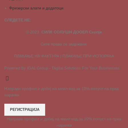
Фризерски алати и додатоци
СЛЕДЕТЕ НЕ:
© 2023,
СИЛК СОЛУШН ДООЕЛ Скопје
Сите права се задржани.
ПЛАЌАЊЕ НА ФАКТУРА | ПЛАЌАЊЕ ПРИ ИСПОРАКА
Powered by IGAL Group - Digital Solutions For Your Businesses.
Направи профил и добиј на меил код за 10% попуст на прва
нарачка
РЕГИСТРАЦИЈА
Направи профил и добиј на меил код за 10% попуст на прва
нарачка