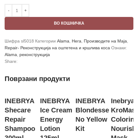
ВО КОШНИЧКА
Шифра
sl5018
Категории
Alama
,
Нега
,
Производите на Маја
,
Repair- Реконструкција на оштетена и кршлива коса
Ознаки:
Alama
,
реконструкција
Share:
Поврзани продукти
INEBRYA
INEBRYA
INEBRYA
Inebrya
Shecare
Ice Cream
Blondesse
KroМas
Repair
Energy
No Yellow
Colorin
Shampoo
Lotion
Kit
Nourish
300ml
125ml
Mask