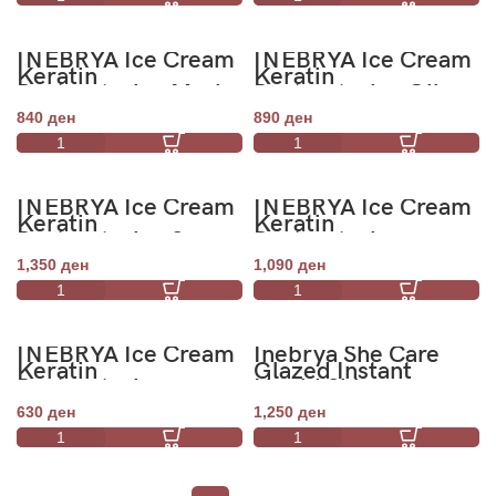
INEBRYA Ice Cream
INEBRYA Ice Cream
Keratin
Keratin
Restructuring Mask
Restructuring Oil
500ml
Elixir 200ml
840
ден
890
ден
INEBRYA Ice Cream
INEBRYA Ice Cream
Keratin
Keratin
Restructuring Serum
Restructuring
100ml
Shampoo 1000ml
1,350
ден
1,090
ден
INEBRYA Ice Cream
Inebrya She Care
Keratin
Glazed Instant
Restructuring
Liquid Shine
Shampoo 300ml
Illuminating
630
ден
1,250
ден
Conditioner 250ml