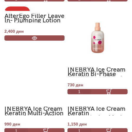
НЕМА ЗАЛИХА
AlterEgo Filler Leave
In- Plumping Lotion
12x10ml
2,400
ден
INEBRYA Ice Cream
Keratin Bi-Phase
Conditioner 200ml
730
ден
INEBRYA Ice Cream
INEBRYA Ice Cream
Keratin Multi-Action
Keratin
Spray Cream 200ml
Restructuring Mask
1000ml
990
ден
1,150
ден