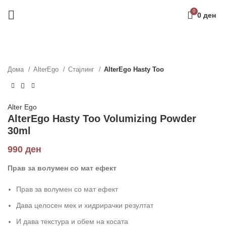
0
0
ден
Дома
AlterEgo
Стајлинг
AlterEgo Hasty Too
Alter Ego
AlterEgo Hasty Too Volumizing Powder
30ml
990
ден
Прав за волумен со мат ефект
Прав за волумен со мат ефект
Дава целосен мек и хидрирачки резултат
И дава текстура и обем на косата