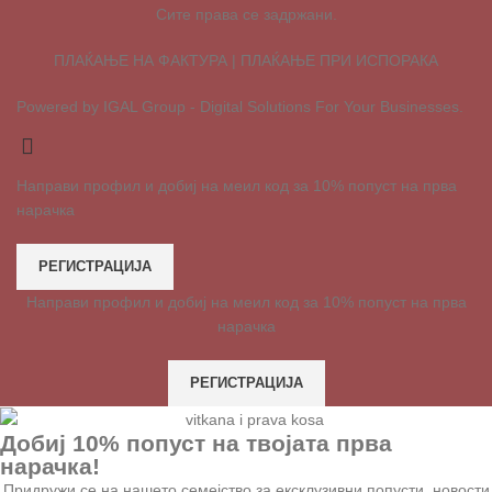
Сите права се задржани.
ПЛАЌАЊЕ НА ФАКТУРА | ПЛАЌАЊЕ ПРИ ИСПОРАКА
Powered by IGAL Group - Digital Solutions For Your Businesses.
Направи профил и добиј на меил код за 10% попуст на прва
нарачка
РЕГИСТРАЦИЈА
Направи профил и добиј на меил код за 10% попуст на прва
нарачка
РЕГИСТРАЦИЈА
Добиј 10% попуст на твојата прва
нарачка!
Придружи се на нашето семејство за ексклузивни попусти, новости