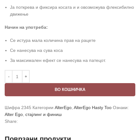
Ја поткрева и фиксира косата и и овозможува флексибилно
движење
Начин на употреба:
Се истура мала количина прав на рацете
Се нанесува на сува коса
За максимален ефект се нанесува на патецот.
ВО КОШНИЧКА
Шифра
2345
Категории
AlterEgo
,
AlterEgo Hasty Too
Ознаки:
Alter Ego
,
стајлинг и финиш
Share:
Поврзани продукти