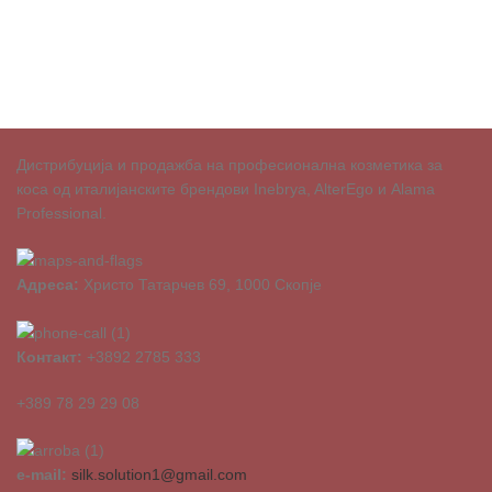
Дистрибуција и продажба на професионална козметика за
коса од италијанските брендови Inebrya, AlterEgo и Alama
Professional.
Адреса:
Христо Татарчев 69, 1000 Скопје
Контакт:
+3892 2785 333
+389 78 29 29 08
e-mail:
silk.solution1@gmail.com