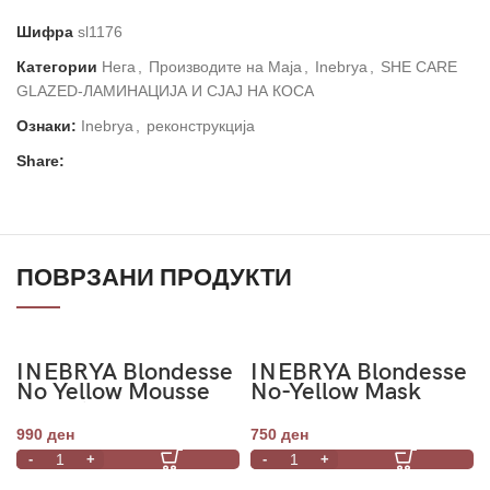
Шифра
sl1176
Категории
Нега
,
Производите на Маја
,
Inebrya
,
SHE CARE
GLAZED-ЛАМИНАЦИЈА И СЈАЈ НА КОСА
Ознаки:
Inebrya
,
реконструкција
Share:
ПОВРЗАНИ ПРОДУКТИ
INEBRYA Blondesse
INEBRYA Blondesse
No Yellow Mousse
No-Yellow Mask
Conditioning
250ml
Treatment 250ml
990
ден
750
ден