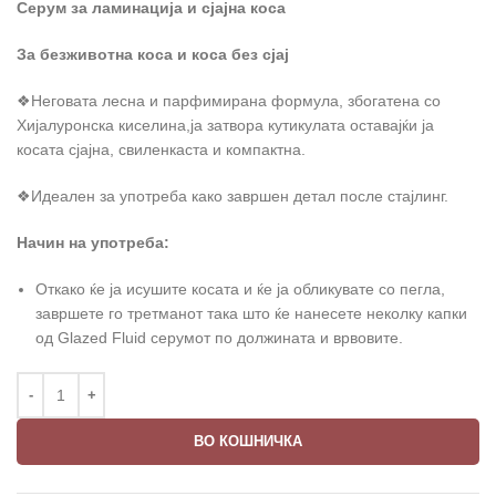
Серум за ламинација и сјајна коса
За безживотна коса и коса без сјај
❖Неговата лесна и парфимирана формула, збогатена со
Хијалуронска киселина,ја затвора кутикулата оставајќи ја
косата сјајна, свиленкаста и компактна.
❖Идеален за употреба како завршен детал после стајлинг.
Начин на употреба
:
Откако ќе ја исушите косата и ќе ја обликувате со пегла,
завршете го третманот така што ќе нанесете неколку капки
од Glazed Fluid серумот по должината и врвовите.
ВО КОШНИЧКА