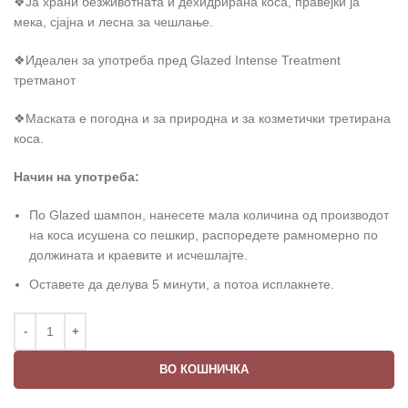
❖Ја храни безживотната и дехидрирана коса, правејќи ја
мека, сјајна и лесна за чешлање.
❖Идеален за употреба пред Glazed Intense Treatment
третманот
❖Маската е погодна и за природна и за козметички третирана
коса.
Начин на употреба
:
По Glazed шампон, нанесете мала количина од производот
на коса исушена со пешкир, распоредете рамномерно по
должината и краевите и исчешлајте.
Оставете да делува 5 минути, а потоа исплакнете.
ВО КОШНИЧКА