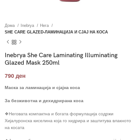
Дома
Inebrya
Нега
SHE CARE GLAZED-ЛАМИНАЦИЈА И СЈАЈ НА КОСА
Inebrya She Care Laminating Illuminating
Glazed Mask 250ml
790
ден
Маска за ламинација и сјајна коса
За безживотна и дехидрирана коса
❖Неговата компактна и богата формулација содржи
Хијалуронска киселина која го хидрира и заштитува влакното
на косата