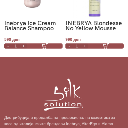
Inebrya Ice Cream
INEBRYA Blondesse
Balance Shampoo
No Yellow Mousse
300ml
Conditioning
Treatment 250ml
590
ден
990
ден
Дистрибуција и продажба на професионална козметика за
коса од италијанските брендови Inebrya, AlterEgo и Alama