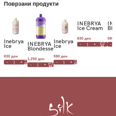
Поврзани продукти
INEBRYA
IN
Ice Cream
Bl
Dry-T
No-
Conditioner
Sh
830
ден
590
Inebrya
Inebrya
1000ml
30
INEBRYA
Ice
Ice
Blondesse
Cream
Cream
No-Yellow
Frequent
Energy
830
ден
590
ден
Shampoo
Daily
1,250
ден
Shampoo
1000ml
Shampoo
300ml
1000ml