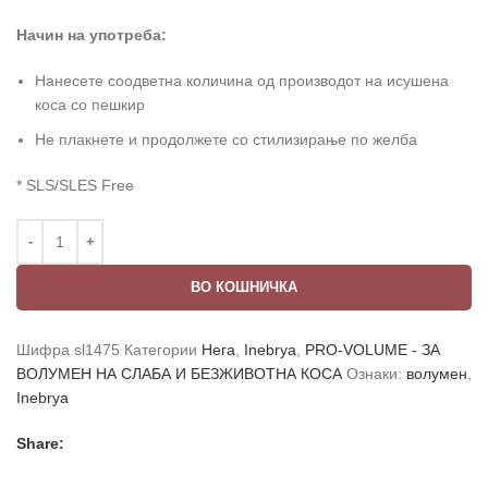
Начин на употреба:
Нанесете соодветна количина од производот на исушена
коса со пешкир
Не плакнете и продолжете со стилизирање по желба
* SLS/SLES Free
ВО КОШНИЧКА
Шифра
sl1475
Категории
Нега
,
Inebrya
,
PRO-VOLUME - ЗА
ВОЛУМЕН НА СЛАБА И БЕЗЖИВОТНА КОСА
Ознаки:
волумен
,
Inebrya
Share: