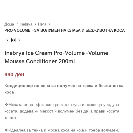
Дома
Inebrya
Нега
PRO-VOLUME - ЗА ВОЛУМЕН НА СЛАБА И БЕЗЖИВОТНА КОСА
Inebrya Ice Cream Pro-Volume -Volume
Mousse Conditioner 200ml
990
ден
Кондиционер во пена за волумен на тенка и безживотна
коса
❖Меката пена ефикасно ја отплеткува и нежно ја уредува
косата, додавајќи мекост и волумен без да ја прави косата
тешка
❖Идеална за тенка и мрсна коса на која и треба волумен.