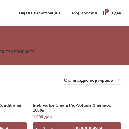
0
Најава/Регистрација
Мој Профил
0
ден
ORIES
8 PRODUCTS
Conditioner
Inebrya Ice Cream Pro-Volume Shampoo
1000ml
1,090
ден
ИЧКА
ВО КОШНИЧКА