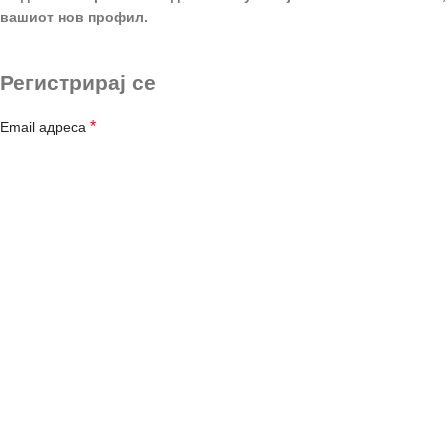
вашиот нов профил.
Регистрирај се
*
Email адреса
*
Лозинка
*
Име и Презиме
Име на Компанија