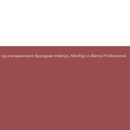
д италијанските брендови Inebrya, AlterEgo и Alama Professional.