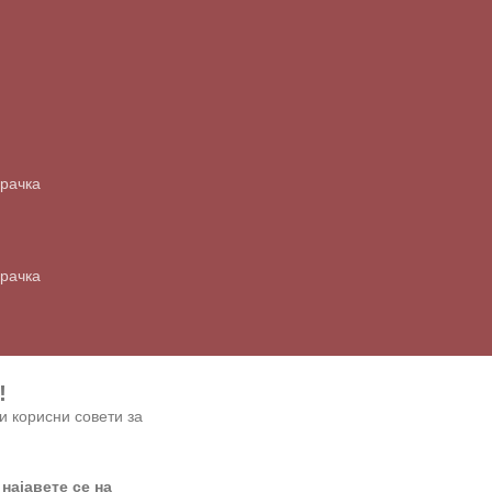
арачка
арачка
!
и корисни совети за
 најавете се на