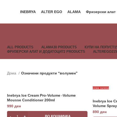
INEBRYA
ALTER EGO
ALAMA
Фризерски алат
ALL
PRODUCTS
ALAMA
30 PRODUCTS
КУПИ НА ПОПУСТ
1
ФРИЗЕРСКИ АЛАТ И ДОДАТОЦИ
72 PRODUCTS
ALTEREGO
21
Дома
Означени продукти “волумен”
нема залиха
Inebrya Ice Cream Pro-Volume -Volume
Mousse Conditioner 200ml
Inebrya Ice 
Volume Spray
990
ден
890
ден
ВО КОШНИЧКА