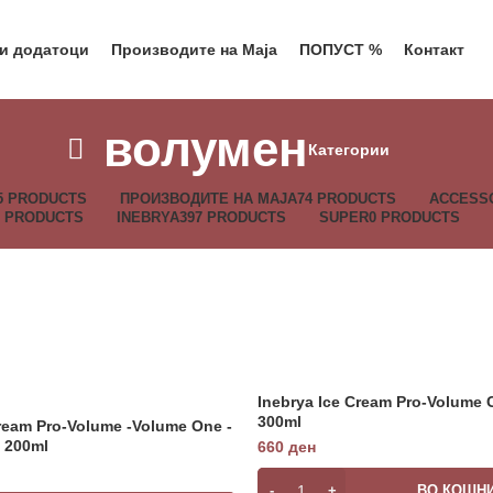
 и додатоци
Производите на Маја
ПОПУСТ %
Контакт
волумен
Категории
5 PRODUCTS
ПРОИЗВОДИТЕ НА МАЈА
74 PRODUCTS
ACCESS
5 PRODUCTS
INEBRYA
397 PRODUCTS
SUPER
0 PRODUCTS
Inebrya Ice Cream Pro-Volume 
300ml
Cream Pro-Volume -Volume One -
 200ml
660
ден
ВО КОШН