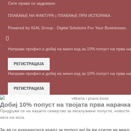
Сите права се задржани.
ПЛАЌАЊЕ НА ФАКТУРА | ПЛАЌАЊЕ ПРИ ИСПОРАКА
Powered by IGAL Group - Digital Solutions For Your Businesses.
Направи профил и добиј на меил код за 10% попуст на прва н
РЕГИСТРАЦИЈА
Направи профил и добиј на меил код за 10% попуст на прва н
РЕГИСТРАЦИЈА
Добиј 10% попуст на твојата прва нарачка
Придружи се на нашето семејство за ексклузивни попусти, новости 
нега на коса.
За да го искористите кодот за попуст кој ќе ви стигне на меил,