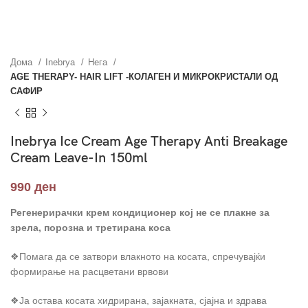
Дома
Inebrya
Нега
AGE THERAPY- HAIR LIFT -КОЛАГЕН И МИКРОКРИСТАЛИ ОД
САФИР
Inebrya Ice Cream Age Therapy Anti Breakage
Cream Leave-In 150ml
990
ден
Регенерирачки крем кондиционер кој не се плакне за
зрела, порозна и третирана коса
❖Помага да се затвори влакното на косата, спречувајќи
формирање на расцветани врвови
❖Ја остава косата хидрирана, зајакната, сјајна и здрава