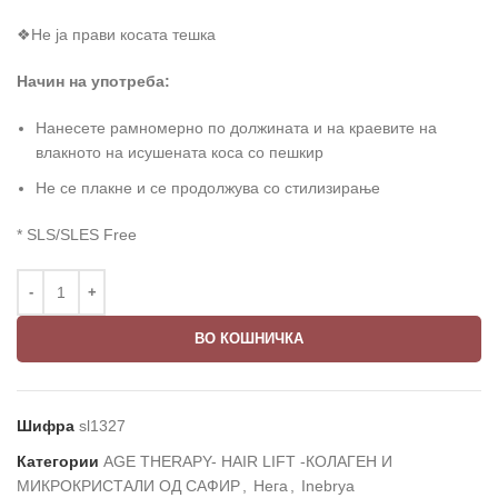
❖Не ја прави косата тешка
Начин на употреба:
Нанесете рамномерно по должината и на краевите на
влакното на исушената коса со пешкир
Не се плакне и се продолжува со стилизирање
* SLS/SLES Free
ВО КОШНИЧКА
Шифра
sl1327
Категории
AGE THERAPY- HAIR LIFT -КОЛАГЕН И
МИКРОКРИСТАЛИ ОД САФИР
,
Нега
,
Inebrya