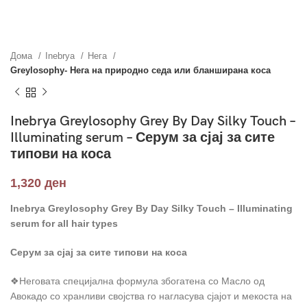
Дома
Inebrya
Нега
Greylosophy- Нега на природно седа или бланширана коса
Inebrya Greylosophy Grey By Day Silky Touch –
Illuminating serum – Серум за сјај за сите
типови на коса
1,320
ден
Inebrya Greylosophy Grey By Day
Silky Touch – Illuminating
serum for all hair types
Серум за сјај за сите типови на коса
❖Неговата специјална формула збогатена со Масло од
Авокадо со хранливи својства го нагласува сјајот и мекоста на