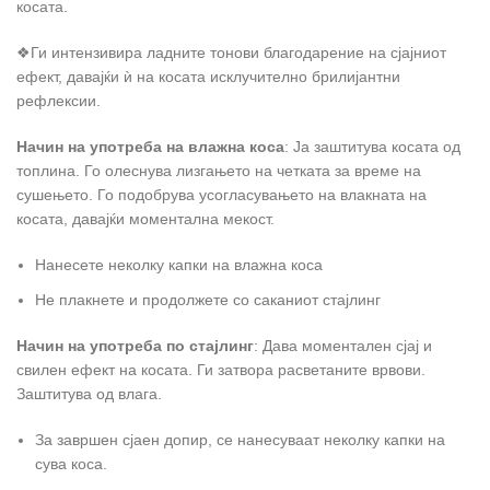
косата.
❖Ги интензивира ладните тонови благодарение на сјајниот
ефект, давајќи ѝ на косата исклучително брилијантни
рефлексии.
Начин на употреба на влажна коса
: Ја заштитува косата од
топлина. Го олеснува лизгањето на четката за време на
сушењето. Го подобрува усогласувањето на влакната на
косата, давајќи моментална мекост.
Нанесете неколку капки на влажна коса
Не плакнете и продолжете со саканиот стајлинг
Начин на употреба по стајлинг
: Дава моментален сјај и
свилен ефект на косата. Ги затвора расветаните врвови.
Заштитува од влага.
За завршен сјаен допир, се нанесуваат неколку капки на
сува коса.