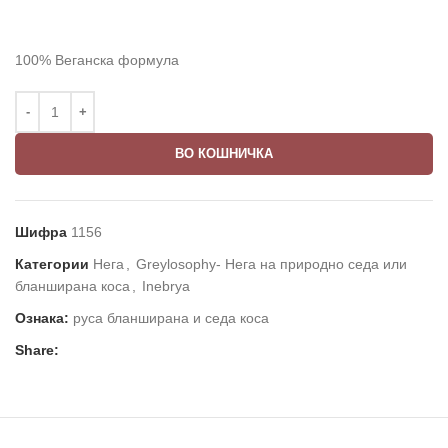
100% Веганска формула
ВО КОШНИЧКА
Шифра
1156
Категории
Нега
,
Greylosophy- Нега на природно седа или
бланширана коса
,
Inebrya
Ознака:
руса бланширана и седа коса
Share: