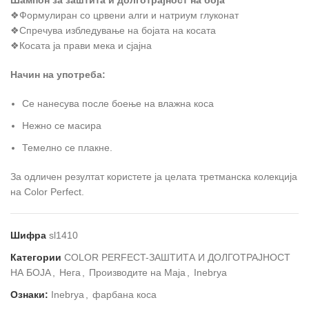
❖Формулиран со црвени алги и натриум глуконат
❖Спречува избледување на бојата на косата
❖Косата ја прави мека и сјајна
Начин на употреба:
Се нанесува после боење на влажна коса
Нежно се масира
Темелно се плакне.
За одличен резултат користете ја целата третманска колекција
на Color Perfect.
Шифра
sl1410
Категории
COLOR PERFECT-ЗАШТИТА И ДОЛГОТРАЈНОСТ
НА БОЈА
,
Нега
,
Производите на Маја
,
Inebrya
Ознаки:
Inebrya
,
фарбана коса