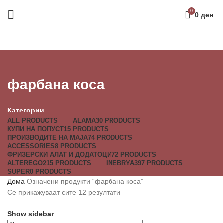
0
0
ден
фарбана коса
Категории
ALL
PRODUCTS
ALAMA
30 PRODUCTS
КУПИ НА ПОПУСТ
15 PRODUCTS
ПРОИЗВОДИТЕ НА МАЈА
74 PRODUCTS
ACCESSORIES
8 PRODUCTS
ФРИЗЕРСКИ АЛАТ И ДОДАТОЦИ
72 PRODUCTS
ALTEREGO
215 PRODUCTS
INEBRYA
397 PRODUCTS
SUPER
0 PRODUCTS
Дома
Означени продукти “фарбана коса”
Се прикажуваат сите 12 резултати
Show sidebar