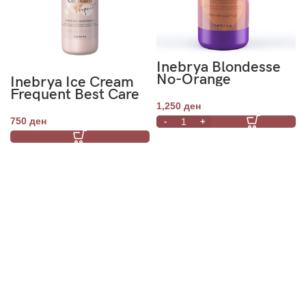
Inebrya Blondesse
No-Orange
Inebrya Ice Cream
Shampoo 1000ml
Frequent Best Care
Conditioner 1000
1,250
ден
mL
750
ден