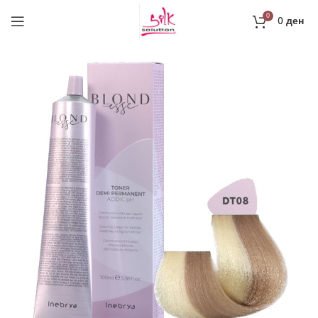
0
0
ден