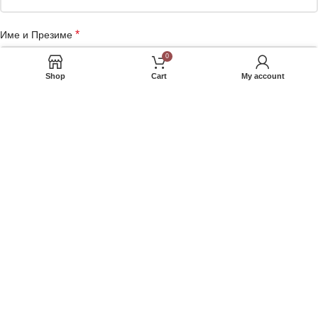
*
Име и Презиме
0
Shop
Cart
My account
Име на Компанија
*
Адреса
Телефон
Сакате да добивате маркетинг понуди на е-маил или Viber?