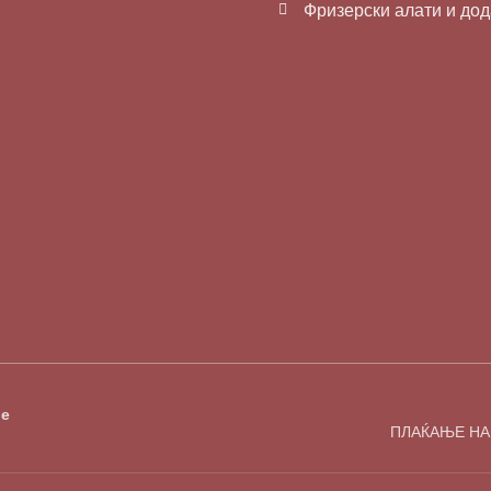
Фризерски алати и до
е
ПЛАЌАЊЕ НА