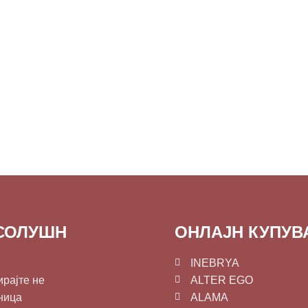
СОЛУШН
ОНЛАЈН КУПУ
INEBRYA
ирајте не
ALTER EGO
ница
ALAMA