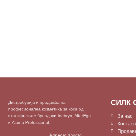
СИЛК 
Дистрибуција и продажба на
професионална козметика за коса од
италијанските брендови Inebrya, AlterEgo
За нас
и Alama Professional.
Контакт
Продав
Адреса:
Христо