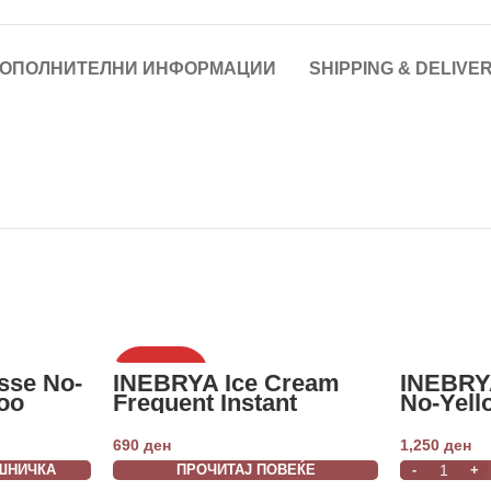
ОПОЛНИТЕЛНИ ИНФОРМАЦИИ
SHIPPING & DELIVE
НЕМА ЗАЛИХА
sse No-
INEBRYA Ice Cream
INEBRY
oo
Frequent Instant
No-Yel
Detangler 200ml
1000ml
690
ден
1,250
ден
ШНИЧКА
ПРОЧИТАЈ ПОВЕЌЕ