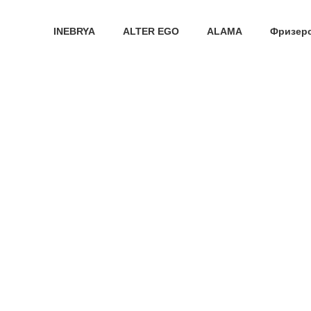
Направи про
INEBRYA
ALTER EGO
ALAMA
Фризерс