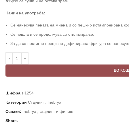
❖Брзо се суши и не остава траги
Начин на употреба:
Се нанесувa пената на миена и со пешкир истампонирана ко
Се чешла и се продолжува со стилизирање.
За да се постигне прецизно дефинирана фризура се нанесува
ВО КО
Шифра
sl1254
Категории
Стајлинг
,
Inebrya
Ознаки:
Inebrya
,
стајлинг и финиш
Share: