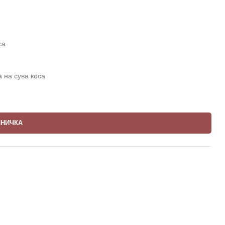
са
 на сува коса
ШНИЧКА