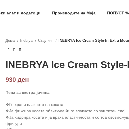
фил и добиј на меил код за 10% попуст на прва нар
ки алат и додатоци
Производите на Маја
ПОПУСТ %
Дома
Inebrya
Стајлинг
INEBRYA Ice Cream Style-In Extra Mou
INEBRYA Ice Cream Style-
930
ден
Пена за екстра јачина
❖Го храни влакното на косата
❖Ја фиксира косата обвиткувајќи го влакното со заштитен слој
❖Ја хидрира косата и ја враќа еластичноста и со тоа овозмож
фризури.