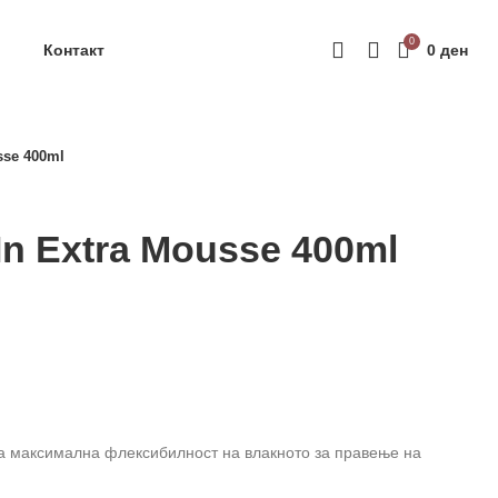
ачка
РЕГИСТРАЦИЈА
0
Контакт
0
ден
sse 400ml
In Extra Mousse 400ml
ува максимална флексибилност на влакното за правење на