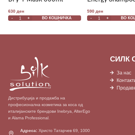
630
ден
590
ден
ВО КОШНИЧКА
ВО КО
СИЛК 
За нас
Контакт
Продав
Дистрибуција и продажба на
професионална козметика за коса од
италијанските брендови Inebrya, AlterEgo
и Alama Professional.
Адреса:
Христо Татарчев 69, 1000