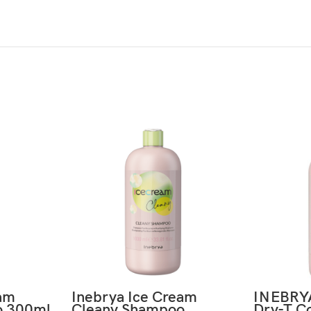
eam
Inebrya Ice Cream
INEBRYA
o 300ml
Cleany Shampoo
Dry-T C