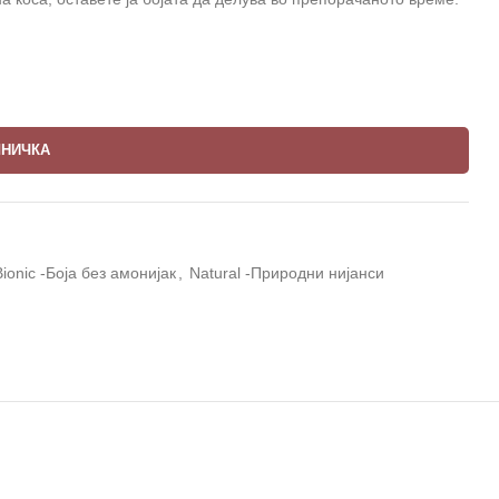
ШНИЧКА
Bionic -Боја без амонијак
,
Natural -Природни нијанси