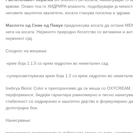
врвови. Освен тоа го ХИДРИРА влакното, подобрувајќи ја мекоста
неговите заштитни квалитети, косата станува посилна и здрава.
Маслото од Семе од Памук
придонесува косата да остане МЕК
нега на косата. Нејзиното природно богатство со витамини и ан
нејзиниот сјај.
Сооднос на мешање:
-крем боја 1:1,5 со крем хидроген во неметален сад
-суперосветлувачка крем боја 1:2 со крем хидроген во неметале
Inebrya Bionic Color е препорачливо да се меша со OXYCREAM, 
перформанси, бидејќи гарантира рамномерно и лесно нанесува
стабилност со хидрирачко и заштитно дејство е формулирано да ј
долготрајни бои.
Нанесување:
рамномерно распоредете ја добиената смеса на сува, неизмиена