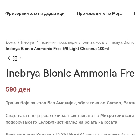
фил и добиј на меил код за 10% попуст на прва нар
Фризерски алат и додатоци
Производите на Маја
Дома
Inebrya
Технички производи
Бои за коса
Inebrya Bioni
Inebrya Bionic Ammonia Free 5/0 Light Chestnut 100ml
Inebrya Bionic Ammonia Fre
590
ден
Трајна боја за коса Без Амонијак, збогатена со Сафир, Рас
Својствата што ја рефлектираат светлината на
Mикрокристали
подобрувајќи го целокупниот изглед на бојата на косата
Растителниот Кератин
ЈА ЗАЈАКНУВА косата, намалувајќи го к