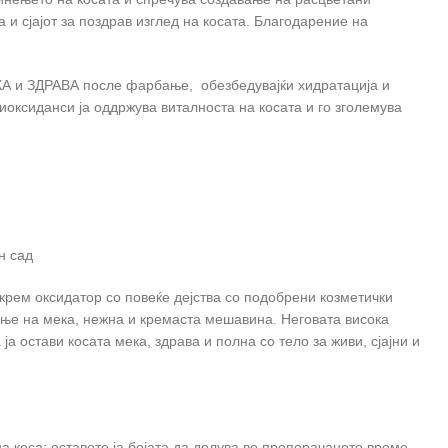
 и сјајот за поздрав изглед на косата. Благодарение на
А и ЗДРАВА после фарбање, обезбедувајќи хидратација и
тиоксиданси ја оддржува виталноста на косата и го зголемува
н сад
крем оксидатор со повеќе дејства со подобрени козметички
ње на мека, нежна и кремаста мешавина. Неговата висока
а остави косата мека, здрава и полна со тело за живи, сјајни и
 коса; оставете ја бојата да делува во препорачаното време.