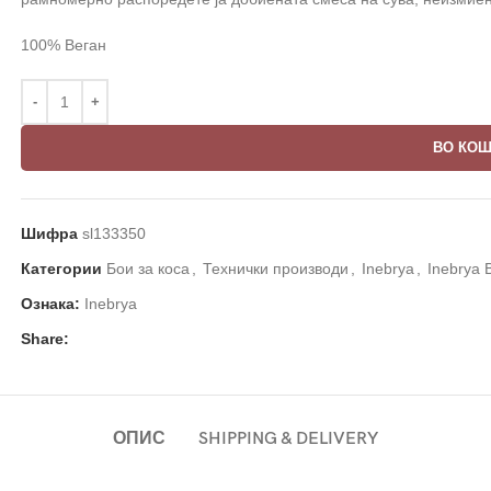
100% Веган
ВО КО
Шифра
sl133350
Категории
Бои за коса
,
Технички производи
,
Inebrya
,
Inebrya 
Ознака:
Inebrya
Share:
ОПИС
SHIPPING & DELIVERY