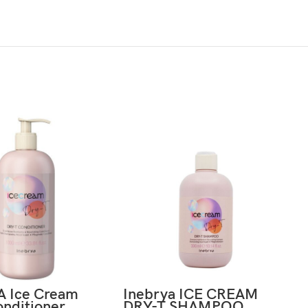
 Ice Cream
Inebrya ICE CREAM
onditioner
DRY-T SHAMPOO