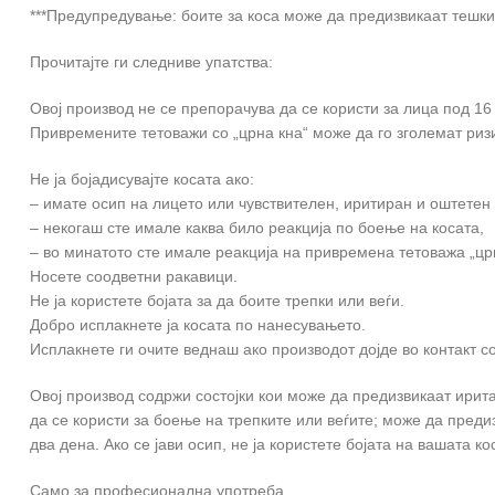
***Предупредување: боите за коса може да предизвикаат тешки
Прочитајте ги следниве упатства:
Овој производ не се препорачува да се користи за лица под 16
Привремените тетоважи со „црна кна“ може да го зголемат ризи
Не ја бојадисувајте косата ако:
– имате осип на лицето или чувствителен, иритиран и оштетен 
– некогаш сте имале каква било реакција по боење на косата,
– во минатото сте имале реакција на привремена тетоважа „црн
Носете соодветни ракавици.
Не ја користете бојата за да боите трепки или веѓи.
Добро исплакнете ја косата по нанесувањето.
Исплакнете ги очите веднаш ако производот дојде во контакт со
Овој производ содржи состојки кои може да предизвикаат ирит
да се користи за боење на трепките или веѓите; може да преди
два дена. Ако се јави осип, не ја користете бојата на вашата кос
Само за професионална употреба