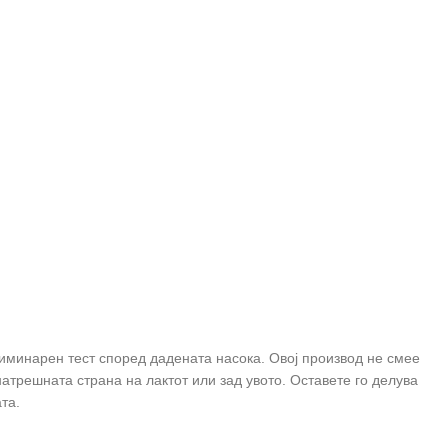
лиминарен тест според дадената насока. Овој производ не смее
натрешната страна на лактот или зад увото. Оставете го делува
ата.