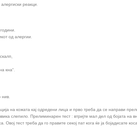
 алергиски реакци.
 години.
кот од алергии.
скалп,
а кна“.
 нив.
ација на кожата кај одредени лица и прво треба да се направи пре
звика слепило. Прелиминарен тест : втријте мал дел од бојата на в
а. Овој тест треба да го правите секој пат кога ќе ја бојадисате кос