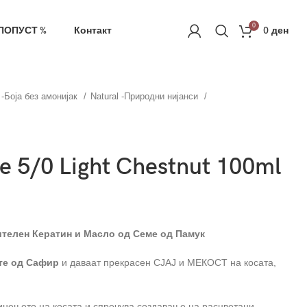
ачка
РЕГИСТРАЦИЈА
0
ПОПУСТ %
Контакт
0
ден
c -Боја без амонијак
Natural -Природни нијанси
e 5/0 Light Chestnut 100ml
тителен Кератин и Масло од Семе од Памук
те од Сафир
и даваат прекрасен СЈАЈ и МЕКОСТ на косата,
инењето на косата и спречува создавање на расцветани