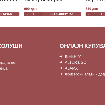
1000ml
1000ml
990
ден
830
ден
ШНИЧКА
ВО КОШНИЧКА
СОЛУШН
ОНЛАЈН КУПУ
INEBRYA
ирајте не
ALTER EGO
ница
ALAMA
Фризерски алати и до