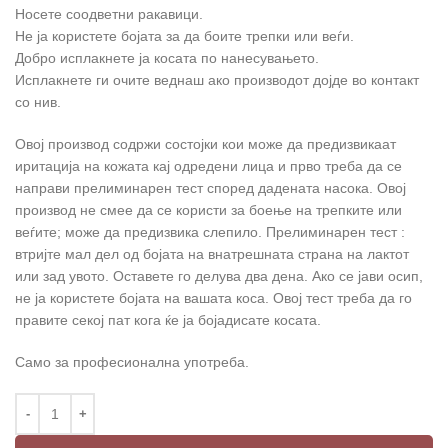
Носете соодветни ракавици.
Не ја користете бојата за да боите трепки или веѓи.
Добро исплакнете ја косата по нанесувањето.
Исплакнете ги очите веднаш ако производот дојде во контакт
со нив.
Овој производ содржи состојки кои може да предизвикаат
иритација на кожата кај одредени лица и прво треба да се
направи прелиминарен тест според дадената насока. Овој
производ не смее да се користи за боење на трепките или
веѓите; може да предизвика слепило. Прелиминарен тест :
втријте мал дел од бојата на внатрешната страна на лактот
или зад увото. Оставете го делува два дена. Ако се јави осип,
не ја користете бојата на вашата коса. Овој тест треба да го
правите секој пат кога ќе ја бојадисате косата.
Само за професионална употреба.