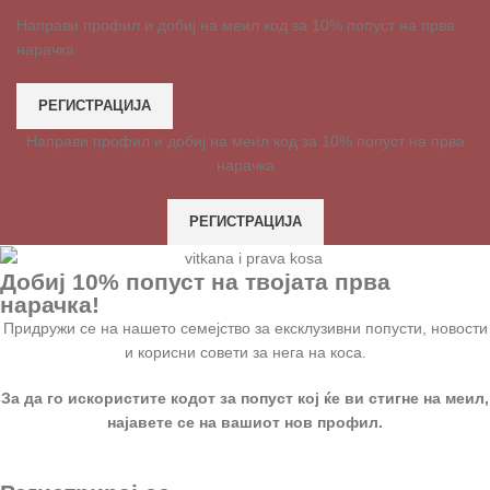
Направи профил и добиј на меил код за 10% попуст на прва
нарачка
РЕГИСТРАЦИЈА
Направи профил и добиј на меил код за 10% попуст на прва
нарачка
РЕГИСТРАЦИЈА
Добиј 10% попуст на твојата прва
нарачка!
Придружи се на нашето семејство за ексклузивни попусти, новости
и корисни совети за нега на коса.
За да го искористите кодот за попуст кој ќе ви стигне на меил,
најавете се на вашиот нов профил.