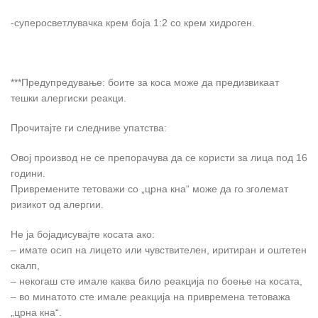
-суперосветлувачка крем боја 1:2 со крем хидроген.
***Предупредување: боите за коса може да предизвикаат
тешки алергиски реакци.
Прочитајте ги следниве упатства:
Овој производ не се препорачува да се користи за лица под 16
години.
Привремените тетоважи со „црна кна“ може да го зголемат
ризикот од алергии.
Не ја бојадисувајте косата ако:
– имате осип на лицето или чувствителен, иритиран и оштетен
скалп,
– некогаш сте имале каква било реакција по боење на косата,
– во минатото сте имале реакција на привремена тетоважа
„црна кна“.