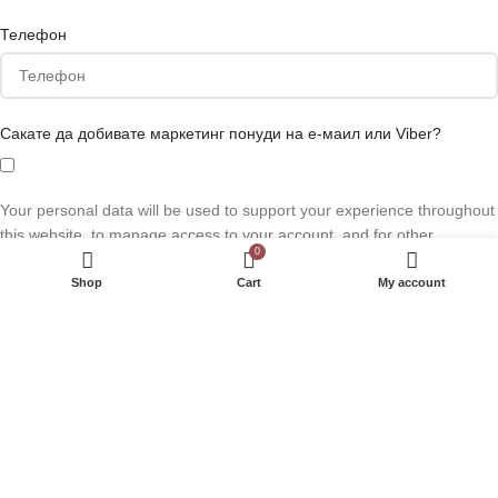
Телефон
Сакате да добивате маркетинг понуди на е-маил или Viber?
Your personal data will be used to support your experience throughout
this website, to manage access to your account, and for other
0
purposes described in our
полиса за приватност
.
Shop
Cart
My account
РЕГИСТРИРАЈ СЕ
Внесете име или дел од името на производот кој што го барате