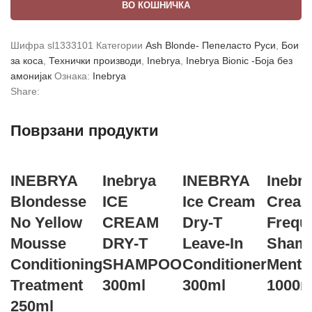
ВО КОШНИЧКА
Шифра
sl1333101
Категории
Ash Blonde- Пепеласто Руси
,
Бои
за коса
,
Технички производи
,
Inebrya
,
Inebrya Bionic -Боја без
амонијак
Ознака:
Inebrya
Share:
Поврзани продукти
INEBRYA
Inebrya
INEBRYA
Inebry
Blondesse
ICE
Ice Cream
Crea
No Yellow
CREAM
Dry-T
Frequ
Mousse
DRY-T
Leave-In
Sham
Conditioning
SHAMPOO
Conditioner
Menta
Treatment
300ml
300ml
1000m
250ml