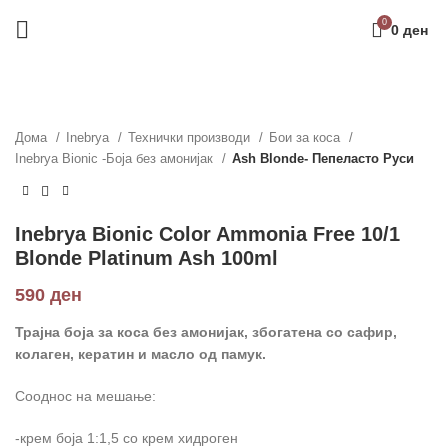
0
0
ден
Дома
Inebrya
Технички производи
Бои за коса
Inebrya Bionic -Боја без амонијак
Ash Blonde- Пепеласто Руси
Inebrya Bionic Color Ammonia Free 10/1
Blonde Platinum Ash 100ml
590
ден
Трајна боја за коса без амонијак, збогатена со сафир,
колаген
,
кератин и масло од памук.
Сооднос на мешање:
-крем боја 1:1,5 со крем хидроген