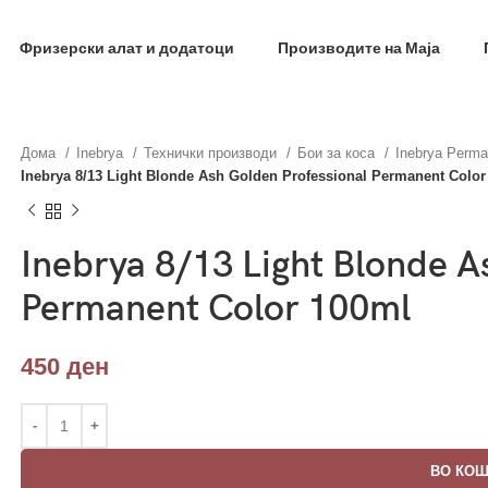
фил и добиј на меил код за 10% попуст на прва нар
Фризерски алат и додатоци
Производите на Маја
Дома
Inebrya
Технички производи
Бои за коса
Inebrya Perma
Inebrya 8/13 Light Blonde Ash Golden Professional Permanent Color
Inebrya 8/13 Light Blonde A
Permanent Color 100ml
450
ден
ВО КО