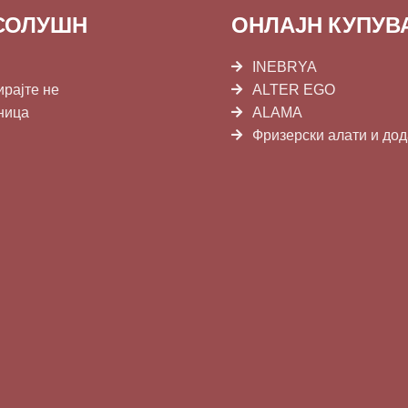
СОЛУШН
ОНЛАЈН КУПУ
INEBRYA
ирајте не
ALTER EGO
ница
ALAMA
Фризерски алати и до