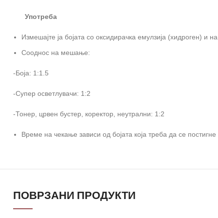
Употреба
Измешајте ја бојата со оксидирачка емулзија (хидроген) и н
Сооднос на мешање:
-Боја: 1:1.5
-Супер осветлувачи: 1:2
-Тонер, црвен бустер, коректор, неутрални: 1:2
Време на чекање зависи од бојата која треба да се постигне
ПОВРЗАНИ ПРОДУКТИ