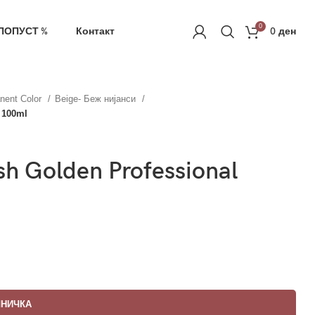
ачка
РЕГИСТРАЦИЈА
0
ПОПУСТ %
Контакт
0
ден
nent Color
Beige- Беж нијанси
 100ml
sh Golden Professional
ШНИЧКА