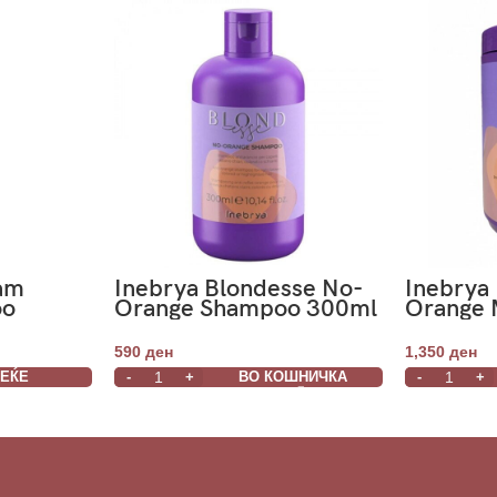
eam
Inebrya Blondesse No-
Inebrya
oo
Orange Shampoo 300ml
Orange 
590
ден
1,350
ден
ВЕЌЕ
ВО КОШНИЧКА