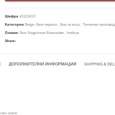
Шифра
sl1111813
Категории
Beige- Беж нијанси
,
Бои за коса
,
Технички производ
Ознаки:
Бои Хидрогени Бланшови
,
Inebrya
Share:
С
ДОПОЛНИТЕЛНИ ИНФОРМАЦИИ
SHIPPING & DE
елен скалп