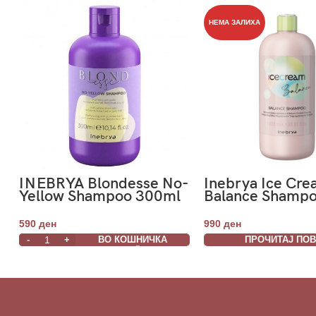
НЕМА ЗАЛИХА
INEBRYA Blondesse No-
Inebrya Ice Cr
Yellow Shampoo 300ml
Balance Shamp
1000ml
590
ден
990
ден
ВО КОШНИЧКА
ПРОЧИТАЈ ПО