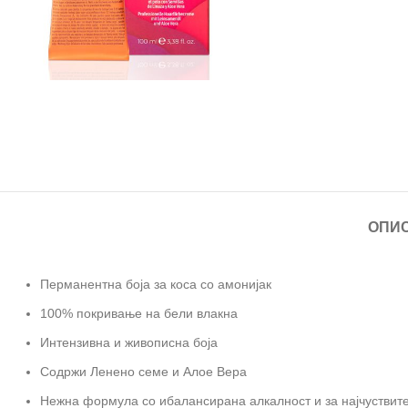
ОПИ
Перманентна боја за коса со амонијак
100% покривање на бели влакна
Интензивна и живописна боја
Содржи Ленено семе и Алое Вера
Нежна формула со ибалансирана алкалност и за најчуствит