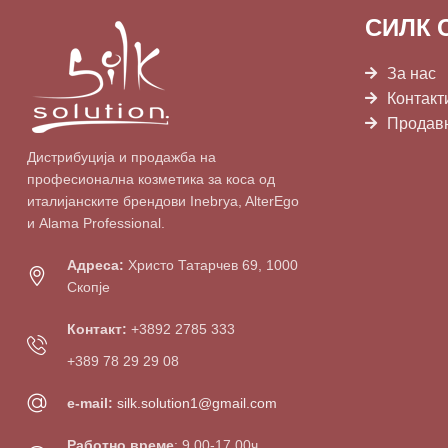
СИЛК 
За нас
Контакт
Продав
Дистрибуција и продажба на
професионална козметика за коса од
италијанските брендови Inebrya, AlterEgo
и Alama Professional.
Адреса:
Христо Татарчев 69, 1000
Скопје
Контакт:
+3892 2785 333
+389 78 29 29 08
e-mail:
silk.solution1@gmail.com
Работно време
: 9.00-17.00ч,