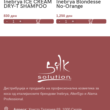
Inebrya ICE CREAM
Inebrya Blondesse
DRY-T SHAMPOO
No-Orange
1000ml
Shampoo 1000ml
830
ден
1,250
ден
Дистрибуција и продажба на професионална козметика за
коса од италијанските брендови Inebrya, AlterEgo и Alama
Professional.
Адреса:
Христо Татарчев 69, 1000 Скопје