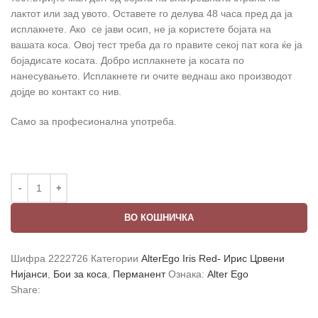
лактот или зад увото. Оставете го делува 48 часа пред да ја
исплакнете. Ако се јави осип, не ја користете бојата на
вашата коса. Овој тест треба да го правите секој пат кога ќе ја
бојадисате косата. Добро исплакнете ја косата по
нанесувањето. Исплакнете ги очите веднаш ако производот
дојде во контакт со нив.
Само за професионална употреба.
ВО КОШНИЧКА
Шифра
2222726
Категории
AlterEgo Iris Red- Ирис Црвени
Нијанси
,
Бои за коса
,
Перманент
Ознака:
Alter Ego
Share: