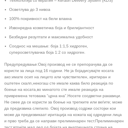
Технологија со кератин – Keratin Delivery System (KDS)
Осветлува до 3 нивоа
100% покривност на бели влакна
Извонредна козметичка боја и брилијантност
Безбедни резултати и максимална удобност
Сооднос на мешање: боја 1:1,5 хидроген,
суперосветлувачка боја 1:2 со хидроген.
Предупредување:Овој производ не се препорачува да се
користи за лица под 16 години. Не ја бојадисувајте косата
ако:имате осип на лицето или чувствителен, иритиран и
оштетен скалп,некогаш сте имале каква било реакција по
боење на косата,во минатото сте имале реакција на
привремена тетоважа “црна кна”.Носете соодветни ракавици.
Не смее да се користи за боење на трепките или веѓите; може
да предизвика слепило. Овој производ содржи состојки кои
може да предизвикаат иритација на кожата кај одредени лица
и прво треба да се направи прелиминарен тест.Прелиминарен
тест:втријте мал дел од бојата на внатрешната страна на