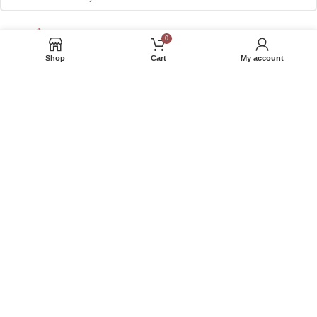
*
Адреса
0
Shop
Cart
My account
Телефон
Сакате да добивате маркетинг понуди на е-маил или Viber?
Your personal data will be used to support your experience throughout
this website, to manage access to your account, and for other
purposes described in our
полиса за приватност
.
РЕГИСТРИРАЈ СЕ