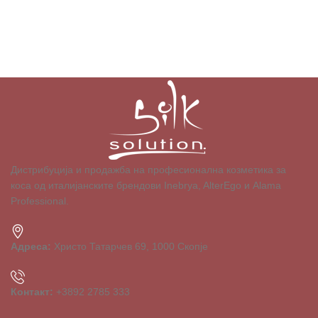
Дистрибуција и продажба на професионална козметика за
коса од италијанските брендови Inebrya, AlterEgo и Alama
Professional.
Адреса:
Христо Татарчев 69, 1000 Скопје
Контакт:
+3892 2785 333