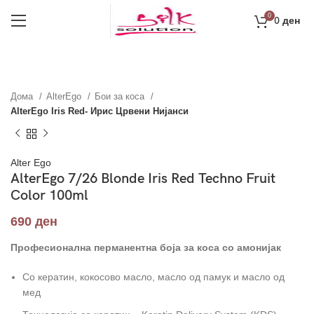
0
0
ден
Дома
AlterEgo
Бои за коса
AlterEgo Iris Red- Ирис Црвени Нијанси
Alter Ego
AlterEgo 7/26 Blonde Iris Red Techno Fruit
Color 100ml
690
ден
Професионална перманентна боја за коса со амонијак
Со кератин, кокосово масло, масло од памук и масло од
мед