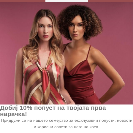
Добиј 10% попуст на твојата прва
нарачка!
Придружи се на нашето семејство за ексклузивни попусти, новости
и корисни совети за нега на коса.