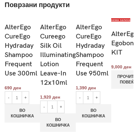
Поврзани продукти
нема залиха
AlterEgo
AlterEgo
AlterEgo
AlterEgo
CureEgo
Cureego
CureEgo
Egobond
Hydraday
Silk Oil
Hydraday
KIT
Shampoo
Illuminating
Shampoo
Frequent
Lotion
Frequent
9,000
ден
Use 300ml
Leave-In
Use 950ml
ПРОЧИТА
12x10ml
ПОВЕЌЕ
690
ден
1,390
ден
1,920
ден
ВО
ВО
КОШНИЧКА
КОШНИЧКА
ВО
КОШНИЧКА