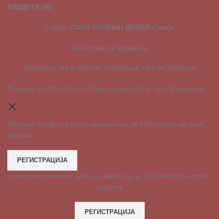
СЛЕДЕТЕ НЕ:
© 2023,
СИЛК СОЛУШН ДООЕЛ Скопје
Сите права се задржани.
ПЛАЌАЊЕ НА ФАКТУРА | ПЛАЌАЊЕ ПРИ ИСПОРАКА
Powered by IGAL Group - Digital Solutions For Your Businesses.
Направи профил и добиј на меил код за 10% попуст на прва
нарачка
РЕГИСТРАЦИЈА
Направи профил и добиј на меил код за 10% попуст на прва
нарачка
РЕГИСТРАЦИЈА