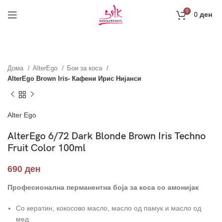
Направи профил и добиј на меил код за 10%
0
0
ден
попуст на прва нарачка
РЕГИСТРАЦИЈА
Дома
AlterEgo
Бои за коса
AlterEgo Brown Iris- Кафени Ирис Нијанси
Alter Ego
AlterEgo 6/72 Dark Blonde Brown Iris Techno
Fruit Color 100ml
690
ден
Професионална перманентна боја за коса со амонијак
Со кератин, кокосово масло, масло од памук и масло од
мед