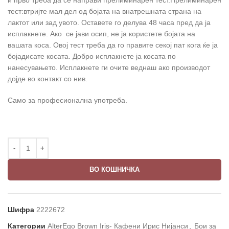
тест:втријте мал дел од бојата на внатрешната страна на
лактот или зад увото. Оставете го делува 48 часа пред да ја
исплакнете. Ако се јави осип, не ја користете бојата на
вашата коса. Овој тест треба да го правите секој пат кога ќе ја
бојадисате косата. Добро исплакнете ја косата по
нанесувањето. Исплакнете ги очите веднаш ако производот
дојде во контакт со нив.
Само за професионална употреба.
ВО КОШНИЧКА
Шифра
2222672
Категории
AlterEgo Brown Iris- Кафени Ирис Нијанси
,
Бои за