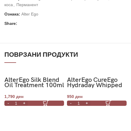
коса
,
Перманент
Ознака:
Alter Ego
Share:
ПОВРЗАНИ ПРОДУКТИ
AlterEgo Silk Blend
AlterEgo CureEgo
Oil Treatment 100ml
Hydraday Whipped
Cream Hydrating
Mousse 200ml
1,790
ден
950
ден