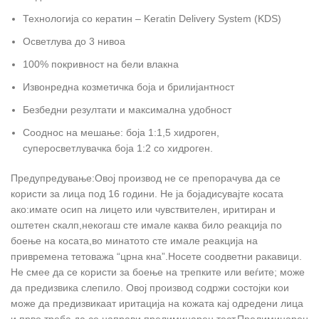
Технологија со кератин – Keratin Delivery System (KDS)
Осветлува до 3 нивоа
100% покривност на бели влакна
Извонредна козметичка боја и брилијантност
Безбедни резултати и максимална удобност
Сооднос на мешање: боја 1:1,5 хидроген,
суперосветлувачка боја 1:2 со хидроген.
Предупредување:Овој производ не се препорачува да се
користи за лица под 16 години. Не ја бојадисувајте косата
ако:имате осип на лицето или чувствителен, иритиран и
оштетен скалп,некогаш сте имале каква било реакција по
боење на косата,во минатото сте имале реакција на
привремена тетоважа “црна кна”.Носете соодветни ракавици.
Не смее да се користи за боење на трепките или веѓите; може
да предизвика слепило. Овој производ содржи состојки кои
може да предизвикаат иритација на кожата кај одредени лица
и прво треба да се направи прелиминарен тест.Прелиминарен