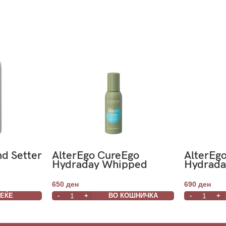
d Setter
AlterEgo CureEgo
AlterEg
Hydraday Whipped
Hydrad
Cream Hydrating
Frequen
Mousse 75ml
650
ден
690
ден
ВЕЌЕ
ВО КОШНИЧКА