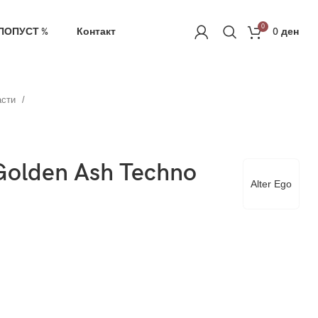
ачка
РЕГИСТРАЦИЈА
0
ПОПУСТ %
Контакт
0
ден
асти
Golden Ash Techno
Alter Ego