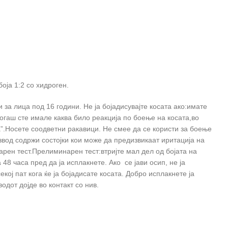
оја 1:2 со хидроген.
за лица под 16 години. Не ја бојадисувајте косата ако:имате
огаш сте имале каква било реакција по боење на косата,во
”.Носете соодветни ракавици. Не смее да се користи за боење
звод содржи состојки кои може да предизвикаат иритација на
арен тест.Прелиминарен тест:втријте мал дел од бојата на
48 часа пред да ја исплакнете. Ако се јави осип, не ја
екој пат кога ќе ја бојадисате косата. Добро исплакнете ја
одот дојде во контакт со нив.