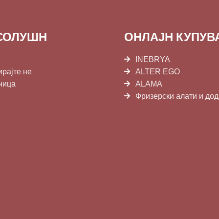
СОЛУШН
ОНЛАЈН КУПУ
INEBRYA
ирајте не
ALTER EGO
ница
ALAMA
Фризерски алати и до