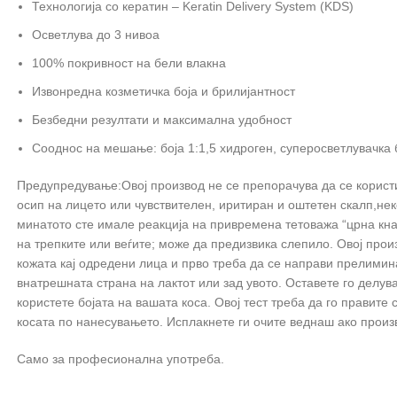
Технологија со кератин – Keratin Delivery System (KDS)
Осветлува до 3 нивоа
100% покривност на бели влакна
Извонредна козметичка боја и брилијантност
Безбедни резултати и максимална удобност
Сооднос на мешање: боја 1:1,5 хидроген, суперосветлувачка б
Предупредување:Овој производ не се препорачува да се користи 
осип на лицето или чувствителен, иритиран и оштетен скалп,нек
минатото сте имале реакција на привремена тетоважа “црна кна
на трепките или веѓите; може да предизвика слепило. Овој прои
кожата кај одредени лица и прво треба да се направи прелимин
внатрешната страна на лактот или зад увото. Оставете го делува 
користете бојата на вашата коса. Овој тест треба да го правите с
косата по нанесувањето. Исплакнете ги очите веднаш ако произв
Само за професионална употреба.