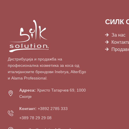
СИЛК 
За нас
Контакт
Продав
Дистрибуција и продажба на
професионална козметика за коса од
италијанските брендови Inebrya, AlterEgo
и Alama Professional.
Адреса:
Христо Татарчев 69, 1000
Скопје
Контакт:
+3892 2785 333
+389 78 29 29 08