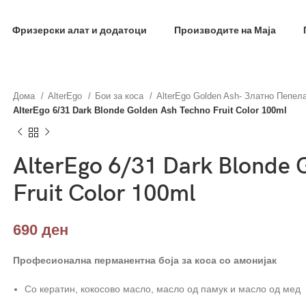
фил и добиј на меил код за 10% попуст на прва нар
Фризерски алат и додатоци
Производите на Маја
Дома
AlterEgo
Бои за коса
AlterEgo Golden Ash- Златно Пепел
AlterEgo 6/31 Dark Blonde Golden Ash Techno Fruit Color 100ml
AlterEgo 6/31 Dark Blonde 
Fruit Color 100ml
690
ден
Професионална перманентна боја за коса со амонијак
Со кератин, кокосово масло, масло од памук и масло од мед