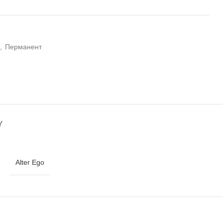
,
Перманент
Y
Alter Ego