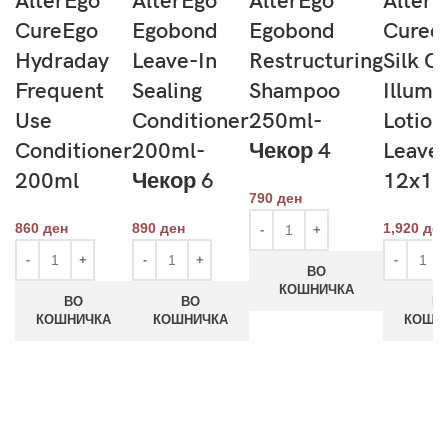
AlterEgo
AlterEgo
AlterEgo
AlterE
CureEgo
Egobond
Egobond
Curee
Hydraday
Leave-In
Restructuring
Silk Oi
Frequent
Sealing
Shampoo
Illumi
Use
Conditioner
250ml-
Lotion
Conditioner
200ml-
Чекор 4
Leave-
200ml
Чекор 6
12x10
790
ден
860
ден
890
ден
1,920
ден
ВО
КОШНИЧКА
ВО
ВО
В
КОШНИЧКА
КОШНИЧКА
КОШН