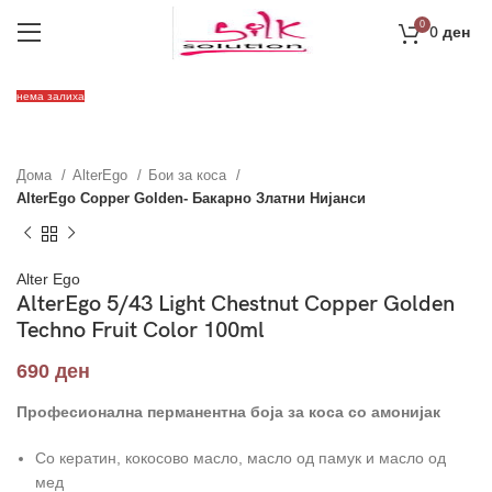
0
0
ден
нема залиха
Дома
AlterEgo
Бои за коса
AlterEgo Copper Golden- Бакарно Златни Нијанси
Alter Ego
AlterEgo 5/43 Light Chestnut Copper Golden
Techno Fruit Color 100ml
690
ден
Професионална перманентна боја за коса со амонијак
Со кератин, кокосово масло, масло од памук и масло од
мед