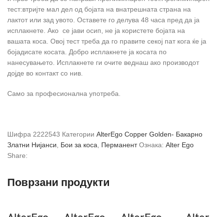
тест:втријте мал дел од бојата на внатрешната страна на
лактот или зад увото. Оставете го делува 48 часа пред да ја
исплакнете. Ако се јави осип, не ја користете бојата на
вашата коса. Овој тест треба да го правите секој пат кога ќе ја
бојадисате косата. Добро исплакнете ја косата по
нанесувањето. Исплакнете ги очите веднаш ако производот
дојде во контакт со нив.
Само за професионална употреба.
Шифра
2222543
Категории
AlterEgo Copper Golden- Бакарно
Златни Нијанси
,
Бои за коса
,
Перманент
Ознака:
Alter Ego
Share:
Поврзани продукти