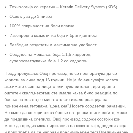
Технологија со кератин – Keratin Delivery System (KDS)
Осветлува до 3 нивоа
100% покривност на бели влакна
Извонредна козметичка боја и брилијантност
Безбедни резултати и максимална удобност
Сооднос на мешање: боја 1:1,5 хидроген,
суперосветлувачка боја 1:2 со хидроген.
Предупредување:Овој производ не се препорачува да се
користи за лица под 16 години. Не ја бојадисувајте косата
ако:имате осип на лицето или чувствителен, иритиран и
оштетен скалп,некогаш сте имале каква било реакција по
боење на косата,во минатото сте имале реакција на
привремена тетоважа “црна кна”.Носете соодветни ракавици.
Не смее да се користи за боење на трепките или веѓите; може
да предизвика слепило. Овој производ содржи состојки кои
може да предизвикаат иритација на кожата кај одредени лица
и прво треба да се направи прелиминарен тест.Прелиминарен