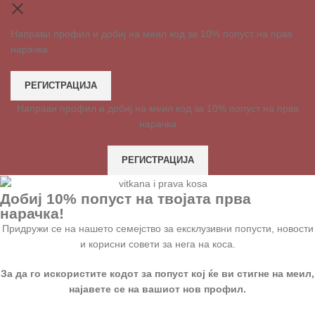
Направи профил и добиј на меил код за 10% попуст на прва
нарачка
РЕГИСТРАЦИЈА
Направи профил и добиј на меил код за 10% попуст на прва
нарачка
РЕГИСТРАЦИЈА
Добиј 10% попуст на твојата прва
нарачка!
Придружи се на нашето семејство за ексклузивни попусти, новости
и корисни совети за нега на коса.
За да го искористите кодот за попуст кој ќе ви стигне на меил,
најавете се на вашиот нов профил.