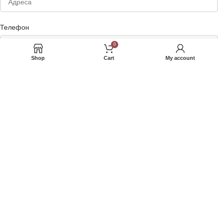
Телефон
0
Shop
Cart
My account
Сакате да добивате маркетинг понуди на е-маил или Viber?
Your personal data will be used to support your experience throughout
this website, to manage access to your account, and for other
purposes described in our
полиса за приватност
.
РЕГИСТРИРАЈ СЕ
Внесете име или дел од името на производот кој што го барате