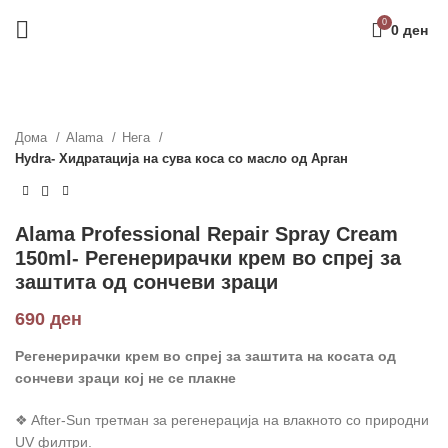
0
0
ден
Дома
Alama
Нега
Hydra- Хидратација на сува коса со масло од Арган
Alama Professional Repair Spray Cream
150ml- Регенерирачки крем во спреј за
заштита од сончеви зраци
690
ден
Регенерирачки крем во спреј за заштита на косата од
сончеви зраци кој не се плакне
❖ After-Sun третман за регенерација на влакното со природни
UV филтри.