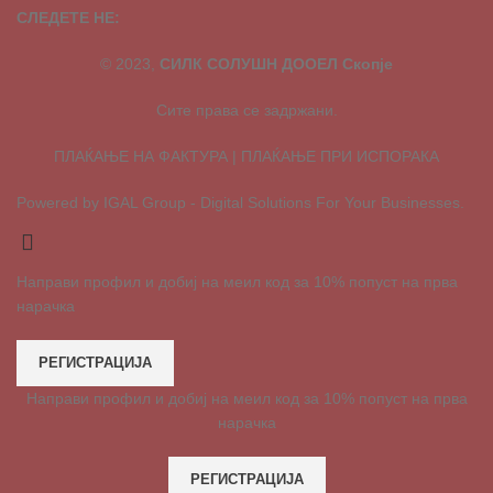
СЛЕДЕТЕ НЕ:
© 2023,
СИЛК СОЛУШН ДООЕЛ Скопје
Сите права се задржани.
ПЛАЌАЊЕ НА ФАКТУРА | ПЛАЌАЊЕ ПРИ ИСПОРАКА
Powered by IGAL Group - Digital Solutions For Your Businesses.
Направи профил и добиј на меил код за 10% попуст на прва
нарачка
РЕГИСТРАЦИЈА
Направи профил и добиј на меил код за 10% попуст на прва
нарачка
РЕГИСТРАЦИЈА