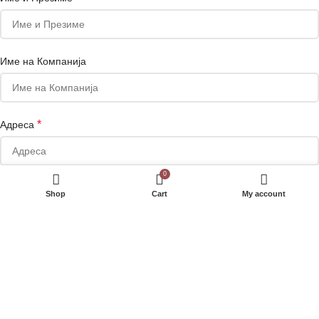
Име на Компанија
*
Адреса
0
Телефон
Shop
Cart
My account
Сакате да добивате маркетинг понуди на е-маил или Viber?
Your personal data will be used to support your experience throughout
this website, to manage access to your account, and for other