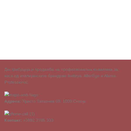
Дистрибуција и продажба на професионална козметика за
коса од италијанските брендови Inebrya, AlterEgo и Alama
Professional.
Адреса:
Христо Татарчев 69, 1000 Скопје
Контакт:
+3892 2785 333