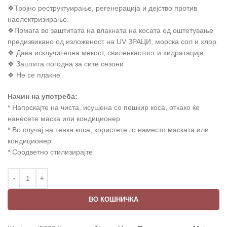
❖Тројно реструктуирање, регенерација и дејство против
наелектризирање.
❖Помага во заштитата на влакната на косата од оштетување
предизвикано од изложеност на UV ЗРАЦИ, морска сол и хлор.
❖ Дава исклучителна мекост, свиленкастост и хидратација.
❖ Заштита погодна за сите сезони
❖ Не се плакне
Начин на употреба:
* Напрскајте на чиста, исушена со пешкир коса, откако ќе
нанесете маска или кондиционер
* Во случај на тенка коса, користете го наместо маската или
кондиционер.
* Соодветно стилизирајте
ВО КОШНИЧКА