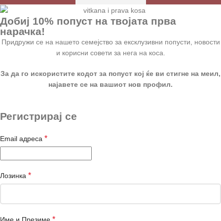
Добиј 10% попуст на твојата прва
нарачка!
Придружи се на нашето семејство за ексклузивни попусти, новости
и корисни совети за нега на коса.
За да го искористите кодот за попуст кој ќе ви стигне на меил,
најавете се на вашиот нов профил.
Регистрирај се
*
Email адреса
*
Лозинка
*
Име и Презиме