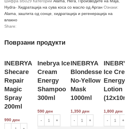
Шифра
sl5029
Категории
Alama
,
Нега
,
Производите на Маја
,
Hydra- Хидратација на сува коса со масло од Арган
Ознаки:
Alama
,
заштита од сонце
,
хидратација и регенерација на
влакно
Share:
Поврзани продукти
INEBRYA
Inebrya Ice
INEBRYA
INEBRY
Shecare
Cream
Blondesse
Ice Cre
Repair
Energy
No-Yellow
Energy
Magic
Shampoo
Mask
Lotion
Spray
300ml
1000ml
(12x10m
200ml
590
ден
1,350
ден
1,800
ден
990
ден