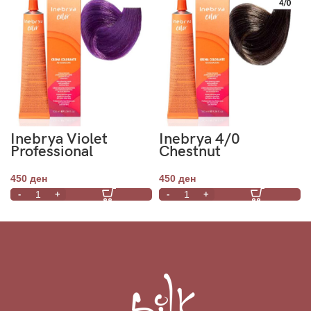
Inebrya Violet
Inebrya 4/0
Professional
Chestnut
Permanent Color
Professional
100ml
Permanent Color
450
ден
450
ден
100 mL