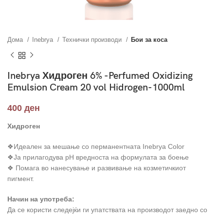
Дома
Inebrya
Технички производи
Бои за коса
Inebrya Хидроген 6% -Perfumed Oxidizing
Emulsion Cream 20 vol Hidrogen-1000ml
400
ден
Хидроген
❖Идеален за мешање со перманентната Inebrya Color
❖Ја прилагодува pH вредноста на формулата за боење
❖ Помага во нанесување и развивање на козметичкиот
пигмент.
Начин на употреба:
Да се користи следејќи ги упатствата на производот заедно со