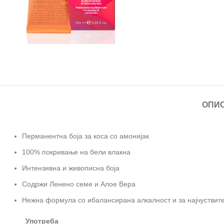
ОПИ
Перманентна боја за коса со амонијак
100% покривање на бели влакна
Интензивна и живописна боја
Содржи Ленено семе и Алое Вера
Нежна формула со ибалансирана алкалност и за најчуствит
Употреба