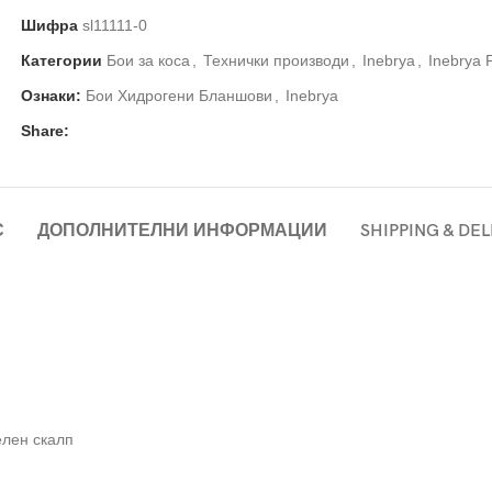
Шифра
sl11111-0
Категории
Бои за коса
,
Технички производи
,
Inebrya
,
Inebrya 
Ознаки:
Бои Хидрогени Бланшови
,
Inebrya
Share:
С
ДОПОЛНИТЕЛНИ ИНФОРМАЦИИ
SHIPPING & DE
елен скалп