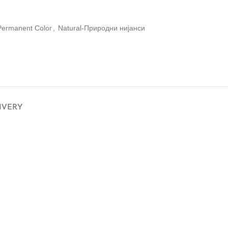
Permanent Color
,
Natural-Природни нијанси
LIVERY