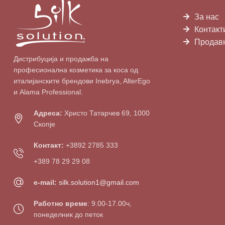
За нас
Контакт
Продав
Дистрибуција и продажба на
професионална козметика за коса од
италијанските брендови Inebrya, AlterEgo
и Alama Professional.
Адреса:
Христо Татарчев 69, 1000
Скопје
Контакт:
+3892 2785 333
+389 78 29 29 08
e-mail:
silk.solution1@gmail.com
Работно време
: 9.00-17.00ч,
понеделник до петок