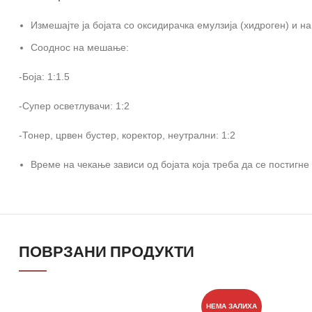
Измешајте ја бојата со оксидирачка емулзија (хидроген) и н
Сооднос на мешање:
-Боја: 1:1.5
-Супер осветлувачи: 1:2
-Тонер, црвен бустер, коректор, неутрални: 1:2
Време на чекање зависи од бојата која треба да се постигне
ПОВРЗАНИ ПРОДУКТИ
НЕМА ЗАЛИХА