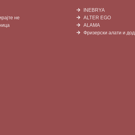
INEBRYA
ирајте не
ALTER EGO
ница
ALAMA
Фризерски алати и до