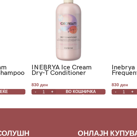
eam
INEBRYA Ice Cream
Inebrya
 Shampoo
Dry-T Conditioner
Frequen
1000ml
Menta 
830
ден
830
ден
ВЕЌЕ
ВО КОШНИЧКА
СОЛУШН
ОНЛАЈН КУПУ