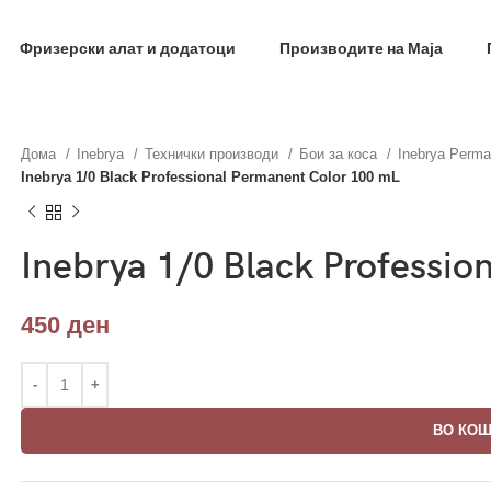
фил и добиј на меил код за 10% попуст на прва нар
Фризерски алат и додатоци
Производите на Маја
Дома
Inebrya
Технички производи
Бои за коса
Inebrya Perma
Inebrya 1/0 Black Professional Permanent Color 100 mL
Inebrya 1/0 Black Professio
450
ден
ВО КО