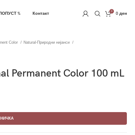
ачка
РЕГИСТРАЦИЈА
0
ПОПУСТ %
Контакт
0
ден
nent Color
Natural-Природни нијанси
nal Permanent Color 100 mL
ШНИЧКА