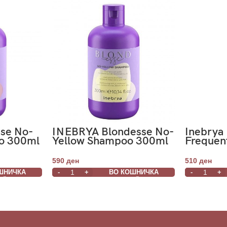
sse No-
INEBRYA Blondesse No-
Inebrya
o 300ml
Yellow Shampoo 300ml
Frequen
Shampo
590
ден
510
ден
ШНИЧКА
ВО КОШНИЧКА