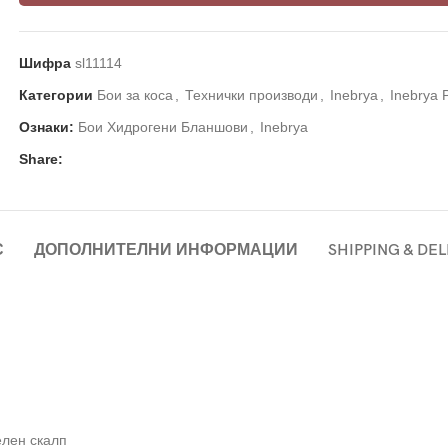
Шифра
sl11114
Категории
Бои за коса
,
Технички производи
,
Inebrya
,
Inebrya 
Ознаки:
Бои Хидрогени Бланшови
,
Inebrya
Share:
С
ДОПОЛНИТЕЛНИ ИНФОРМАЦИИ
SHIPPING & DE
елен скалп