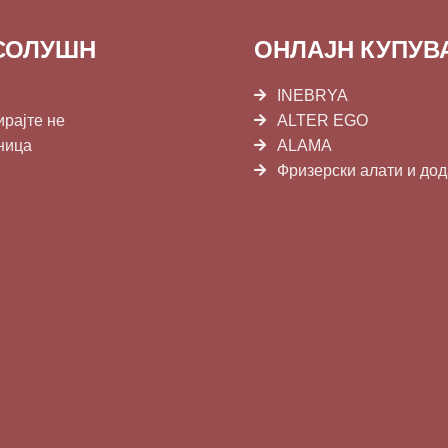
СОЛУШН
ОНЛАЈН КУПУ
INEBRYA
ирајте не
ALTER EGO
ница
ALAMA
Фризерски алати и до