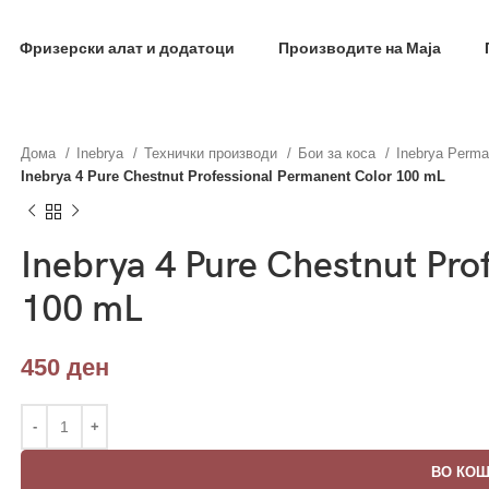
фил и добиј на меил код за 10% попуст на прва нар
Фризерски алат и додатоци
Производите на Маја
Дома
Inebrya
Технички производи
Бои за коса
Inebrya Perma
Inebrya 4 Pure Chestnut Professional Permanent Color 100 mL
Inebrya 4 Pure Chestnut Pro
100 mL
450
ден
ВО КО