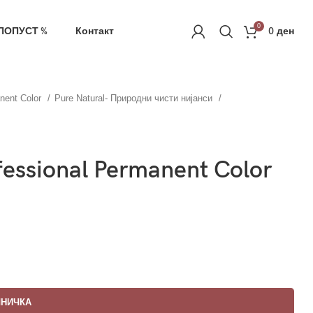
ачка
РЕГИСТРАЦИЈА
0
ПОПУСТ %
Контакт
0
ден
nent Color
Pure Natural- Природни чисти нијанси
fessional Permanent Color
ШНИЧКА