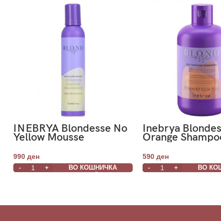
INEBRYA Blondesse No
Inebrya Blonde
Yellow Mousse
Orange Shampo
Conditioning Treatment
250ml
990
ден
590
ден
ВО КОШНИЧКА
ВО КО