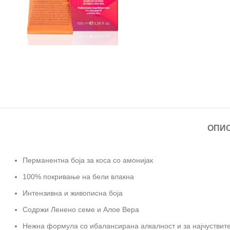
ОПИ
Перманентна боја за коса со амонијак
100% покривање на бели влакна
Интензивна и живописна боја
Содржи Ленено семе и Алое Вера
Нежна формула со ибалансирана алкалност и за најчуствит