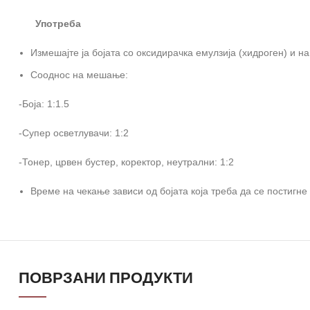
Употреба
Измешајте ја бојата со оксидирачка емулзија (хидроген) и н
Сооднос на мешање:
-Боја: 1:1.5
-Супер осветлувачи: 1:2
-Тонер, црвен бустер, коректор, неутрални: 1:2
Време на чекање зависи од бојата која треба да се постигне
ПОВРЗАНИ ПРОДУКТИ