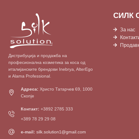
СИЛК 
За нас
Контакт
Продав
Дистрибуција и продажба на
професионална козметика за коса од
италијанските брендови Inebrya, AlterEgo
и Alama Professional.
Адреса:
Христо Татарчев 69, 1000
Скопје
Контакт:
+3892 2785 333
+389 78 29 29 08
e-mail:
silk.solution1@gmail.com