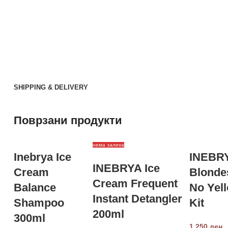
SHIPPING & DELIVERY
Поврзани продукти
нема залиха
Inebrya Ice
INEBR
INEBRYA Ice
Cream
Blonde
Cream Frequent
Balance
No Yel
Instant Detangler
Shampoo
Kit
200ml
300ml
1,250
ден