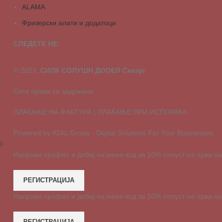
ALAMA
Фризерски алати и додатоци
СЛЕДЕТЕ НЕ:
© 2023,
СИЛК СОЛУШН ДООЕЛ Скопје
Сите права се задржани.
ПЛАЌАЊЕ НА ФАКТУРА | ПЛАЌАЊЕ ПРИ ИСПОРАКА
Powered by IGAL Group - Digital Solutions For Your Businesses.
Направи профил и добиј на меил код за 10% попуст на прва н
РЕГИСТРАЦИЈА
Направи профил и добиј на меил код за 10% попуст на прва н
РЕГИСТРАЦИЈА