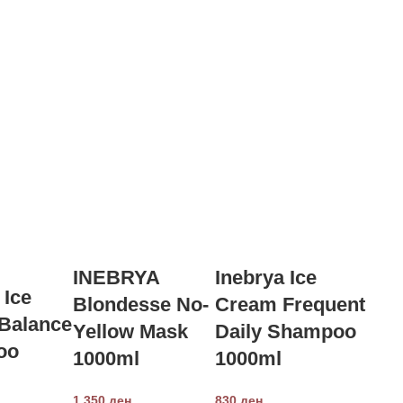
INEBRYA
Inebrya Ice
 Ice
Blondesse No-
Cream Frequent
Balance
Yellow Mask
Daily Shampoo
oo
1000ml
1000ml
1,350
ден
830
ден