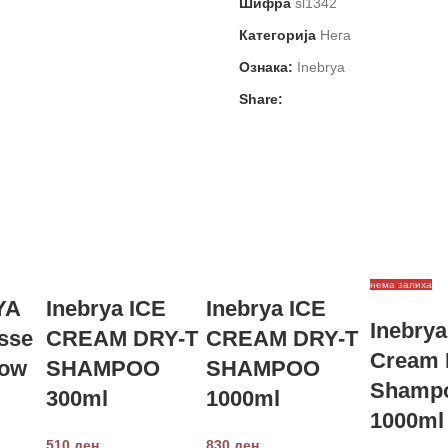
Шифра
sl1342
Категорија
Нега
Ознака:
Inebrya
Share:
нема залиха
YA
Inebrya ICE
Inebrya ICE
Inebrya
sse
CREAM DRY-T
CREAM DRY-T
Cream 
low
SHAMPOO
SHAMPOO
Shamp
300ml
1000ml
1000ml
510
ден
830
ден