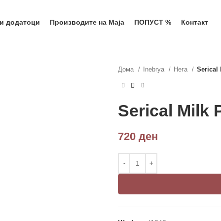
 и додатоци
Производите на Маја
ПОПУСТ %
Контакт
Дома
Inebrya
Нега
Serical
Serical Milk
720
ден